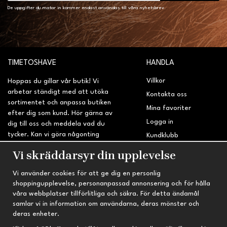
De uppgifter du matar in kommer endast användas till våra nyhetsbrev.
TIMETOSHAVE
HANDLA
Villkor
Hoppas du gillar vår butik! Vi
arbetar ständigt med att utöka
Kontakta oss
sortimentet och anpassa butiken
Mina favoriter
efter dig som kund. Hör gärna av
Logga in
dig till oss och meddela vad du
tycker. Kan vi göra någonting
Kundklubb
bättre? Saknar du något på
Retur & Reklamation
Vi skräddarsyr din upplevelse
sidan?
Vi använder cookies för att ge dig en personlig
INFORMATION
TRYGG HANDEL
shoppingupplevelse, personanpassad annonsering och för hålla
våra webbplatser tillförlitliga och säkra. För detta ändamål
Om oss
Fri frakt vid köp över 695 kr
samlar vi in information om användarna, deras mönster och
Nyheter
2-4 vardagars leveranstid
deras enheter.