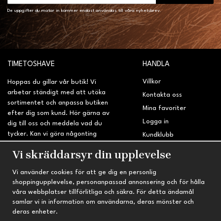
De uppgifter du matar in kommer endast användas till våra nyhetsbrev.
TIMETOSHAVE
HANDLA
Villkor
Hoppas du gillar vår butik! Vi
arbetar ständigt med att utöka
Kontakta oss
sortimentet och anpassa butiken
Mina favoriter
efter dig som kund. Hör gärna av
Logga in
dig till oss och meddela vad du
tycker. Kan vi göra någonting
Kundklubb
bättre? Saknar du något på
Retur & Reklamation
Vi skräddarsyr din upplevelse
sidan?
Vi använder cookies för att ge dig en personlig
INFORMATION
TRYGG HANDEL
shoppingupplevelse, personanpassad annonsering och för hålla
våra webbplatser tillförlitliga och säkra. För detta ändamål
Om oss
Fri frakt vid köp över 695 kr
samlar vi in information om användarna, deras mönster och
Nyheter
2-4 vardagars leveranstid
deras enheter.