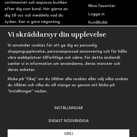
sortimentet och anpassa butiken
Mina favoriter
efter dig som kund. Hör gärna av
Logga in
dig till oss och meddela vad du
tycker. Kan vi göra någonting
Kundklubb
bättre? Saknar du något på
Retur & Reklamation
Vi skräddarsyr din upplevelse
sidan?
Vi använder cookies för att ge dig en personlig
INFORMATION
TRYGG HANDEL
shoppingupplevelse, personanpassad annonsering och för hålla
våra webbplatser tillförlitliga och säkra. För detta ändamål
Om oss
Fri frakt vid köp över 695 kr
samlar vi in information om användarna, deras mönster och
Nyheter
2-4 vardagars leveranstid
deras enheter.
Nyhetsbrev
Kvalitetsprodukter till kanonpris
Klicka på "Okej" om du tillåter alla cookies eller välj vilka cookies
du tillåter och vilka du vill stänga av genom att klicka på
Om cookies
"Inställningar" nedan.
Prenumeration
INSTÄLLNINGAR
ENDAST NÖDVÄNDIGA
OKEJ