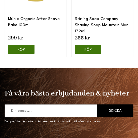
Mühle Organic After Shave
Stirling Soap Company
Balm 100ml
Shaving Soap Mountain Man
172ml
299 kr
255 kr
KÖP
KÖP
Få våra bästa erbjudanden & nyheter
SKICKA
De uppgifter du matar in kommer endast användas till våra nyhetsbrev.