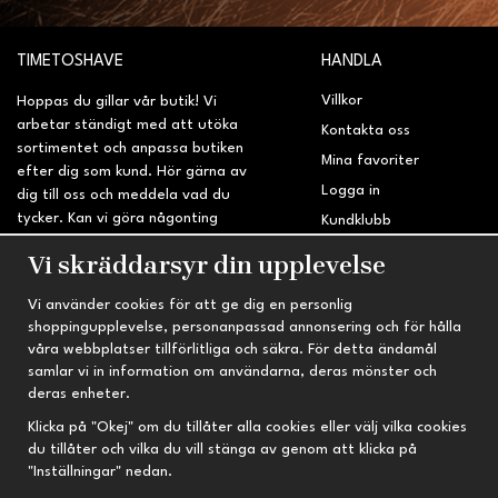
TIMETOSHAVE
HANDLA
Villkor
Hoppas du gillar vår butik! Vi
arbetar ständigt med att utöka
Kontakta oss
sortimentet och anpassa butiken
Mina favoriter
efter dig som kund. Hör gärna av
Logga in
dig till oss och meddela vad du
tycker. Kan vi göra någonting
Kundklubb
bättre? Saknar du något på
Retur & Reklamation
Vi skräddarsyr din upplevelse
sidan?
Vi använder cookies för att ge dig en personlig
INFORMATION
TRYGG HANDEL
shoppingupplevelse, personanpassad annonsering och för hålla
våra webbplatser tillförlitliga och säkra. För detta ändamål
Om oss
Fri frakt vid köp över 695 kr
samlar vi in information om användarna, deras mönster och
Nyheter
2-4 vardagars leveranstid
deras enheter.
Nyhetsbrev
Kvalitetsprodukter till kanonpris
Klicka på "Okej" om du tillåter alla cookies eller välj vilka cookies
du tillåter och vilka du vill stänga av genom att klicka på
Om cookies
"Inställningar" nedan.
Prenumeration