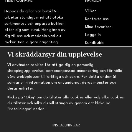
TIMETOSHAVE
HANDLA
Villkor
Hoppas du gillar vår butik! Vi
arbetar ständigt med att utöka
Kontakta oss
sortimentet och anpassa butiken
Mina favoriter
efter dig som kund. Hör gärna av
Logga in
dig till oss och meddela vad du
tycker. Kan vi göra någonting
Kundklubb
bättre? Saknar du något på
Retur & Reklamation
Vi skräddarsyr din upplevelse
sidan?
Vi använder cookies för att ge dig en personlig
INFORMATION
TRYGG HANDEL
shoppingupplevelse, personanpassad annonsering och för hålla
våra webbplatser tillförlitliga och säkra. För detta ändamål
Om oss
Fri frakt vid köp över 695 kr
samlar vi in information om användarna, deras mönster och
Nyheter
2-4 vardagars leveranstid
deras enheter.
Nyhetsbrev
Kvalitetsprodukter till kanonpris
Klicka på "Okej" om du tillåter alla cookies eller välj vilka cookies
du tillåter och vilka du vill stänga av genom att klicka på
Om cookies
"Inställningar" nedan.
Prenumeration
INSTÄLLNINGAR