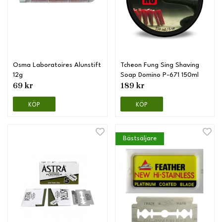
Osma Laboratoires Alunstift
Tcheon Fung Sing Shaving
12g
Soap Domino P-671 150ml
69 kr
189 kr
KÖP
KÖP
Bästsäljare