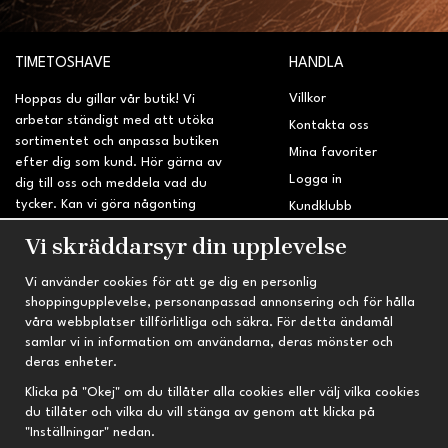
TIMETOSHAVE
HANDLA
Villkor
Hoppas du gillar vår butik! Vi
arbetar ständigt med att utöka
Kontakta oss
sortimentet och anpassa butiken
Mina favoriter
efter dig som kund. Hör gärna av
Logga in
dig till oss och meddela vad du
tycker. Kan vi göra någonting
Kundklubb
bättre? Saknar du något på
Retur & Reklamation
Vi skräddarsyr din upplevelse
sidan?
Vi använder cookies för att ge dig en personlig
INFORMATION
TRYGG HANDEL
shoppingupplevelse, personanpassad annonsering och för hålla
våra webbplatser tillförlitliga och säkra. För detta ändamål
Om oss
Fri frakt vid köp över 695 kr
samlar vi in information om användarna, deras mönster och
Nyheter
2-4 vardagars leveranstid
deras enheter.
Nyhetsbrev
Kvalitetsprodukter till kanonpris
Klicka på "Okej" om du tillåter alla cookies eller välj vilka cookies
du tillåter och vilka du vill stänga av genom att klicka på
Om cookies
"Inställningar" nedan.
Prenumeration