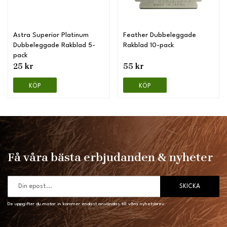
Astra Superior Platinum
Feather Dubbeleggade
Dubbeleggade Rakblad 5-
Rakblad 10-pack
pack
25 kr
55 kr
KÖP
KÖP
Få våra bästa erbjudanden & nyheter
SKICKA
De uppgifter du matar in kommer endast användas till våra nyhetsbrev.