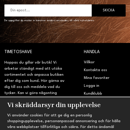
SKICKA
De uppgifter du matar in kommer endast användas till våra nyhetsbrev.
TIMETOSHAVE
HANDLA
Villkor
Hoppas du gillar vår butik! Vi
arbetar ständigt med att utöka
Kontakta oss
sortimentet och anpassa butiken
Mina favoriter
efter dig som kund. Hör gärna av
Logga in
dig till oss och meddela vad du
tycker. Kan vi göra någonting
Kundklubb
bättre? Saknar du något på
Retur & Reklamation
Vi skräddarsyr din upplevelse
sidan?
Vi använder cookies för att ge dig en personlig
INFORMATION
TRYGG HANDEL
shoppingupplevelse, personanpassad annonsering och för hålla
våra webbplatser tillförlitliga och säkra. För detta ändamål