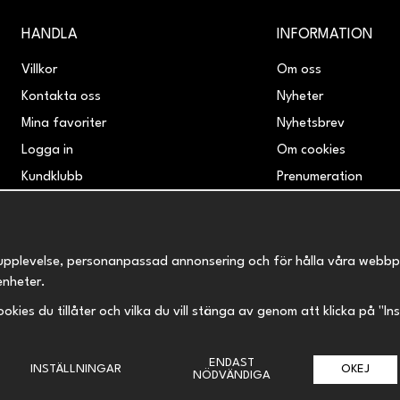
HANDLA
INFORMATION
Villkor
Om oss
Kontakta oss
Nyheter
Mina favoriter
Nyhetsbrev
Logga in
Om cookies
Kundklubb
Prenumeration
Retur & Reklamation
upplevelse, personanpassad annonsering och för hålla våra webbplats
enheter.
 cookies du tillåter och vilka du vill stänga av genom att klicka på "I
ENDAST
INSTÄLLNINGAR
OKEJ
NÖDVÄNDIGA