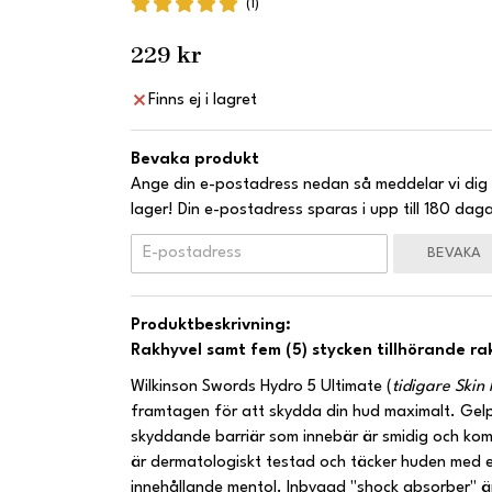
(1)
229 kr
Finns ej i lagret
Bevaka produkt
Ange din e-postadress nedan så meddelar vi dig 
lager! Din e-postadress sparas i upp till 180 daga
BEVAKA
Produktbeskrivning:
Rakhyvel samt fem (5) stycken tillhörande ra
Wilkinson Swords Hydro 5 Ultimate (
tidigare Skin
framtagen för att skydda din hud maximalt. Gel
skyddande barriär som innebär är smidig och kom
är dermatologiskt testad och täcker huden med e
innehållande mentol. Inbyggd "shock absorber" ä