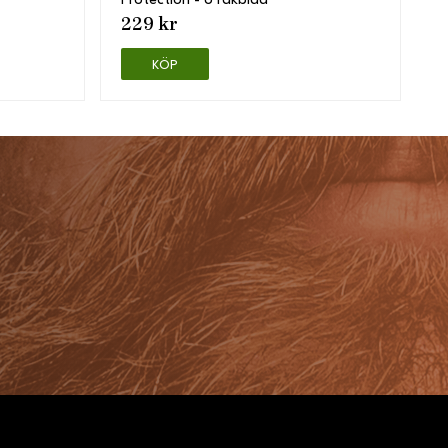
Protection - 8 rakblad
229 kr
KÖP