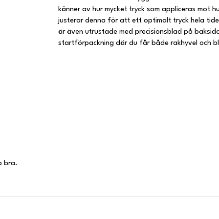
känner av hur mycket tryck som appliceras mot 
justerar denna för att ett optimalt tryck hela tid
är även utrustade med precisionsblad på baksida
startförpackning där du får både rakhyvel och b
b bra.