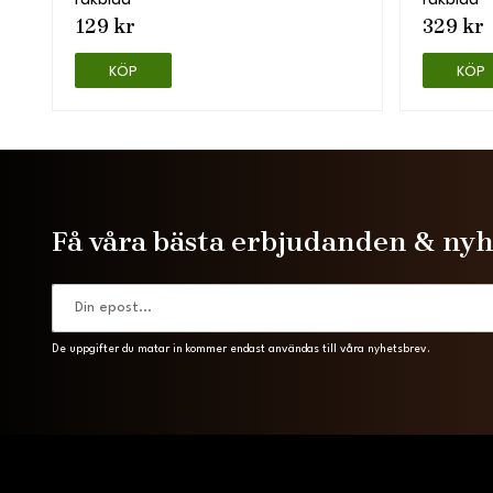
rakblad
rakblad
129 kr
329 kr
KÖP
KÖP
Få våra bästa erbjudanden & ny
De uppgifter du matar in kommer endast användas till våra nyhetsbrev.