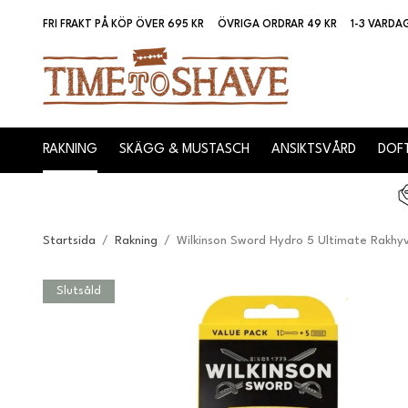
FRI FRAKT PÅ KÖP ÖVER 695 KR
ÖVRIGA ORDRAR 49 KR
1-3 VARDA
RAKNING
SKÄGG & MUSTASCH
ANSIKTSVÅRD
DOFT
Startsida
/
Rakning
/
Wilkinson Sword Hydro 5 Ultimate Rakhyv
Slutsåld