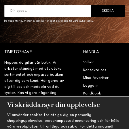
SKICKA
De uppgifter du matar in kommer endast användas till våra nyhetsbrev.
TIMETOSHAVE
HANDLA
Villkor
Hoppas du gillar vår butik! Vi
arbetar ständigt med att utöka
Kontakta oss
sortimentet och anpassa butiken
Mina favoriter
efter dig som kund. Hör gärna av
Logga in
dig till oss och meddela vad du
tycker. Kan vi göra någonting
Kundklubb
bättre? Saknar du något på
Retur & Reklamation
Vi skräddarsyr din upplevelse
sidan?
Vi använder cookies för att ge dig en personlig
INFORMATION
TRYGG HANDEL
shoppingupplevelse, personanpassad annonsering och för hålla
våra webbplatser tillförlitliga och säkra. För detta ändamål