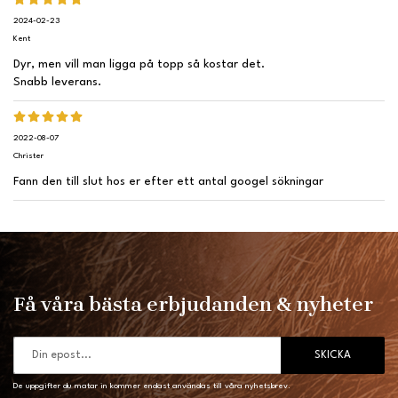
2024-02-23
Kent
Dyr, men vill man ligga på topp så kostar det.
Snabb leverans.
2022-08-07
Christer
Fann den till slut hos er efter ett antal googel sökningar
Få våra bästa erbjudanden & nyheter
SKICKA
De uppgifter du matar in kommer endast användas till våra nyhetsbrev.