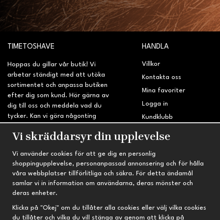
TIMETOSHAVE
HANDLA
Villkor
Hoppas du gillar vår butik! Vi
arbetar ständigt med att utöka
Kontakta oss
sortimentet och anpassa butiken
Mina favoriter
efter dig som kund. Hör gärna av
Logga in
dig till oss och meddela vad du
tycker. Kan vi göra någonting
Kundklubb
bättre? Saknar du något på
Retur & Reklamation
Vi skräddarsyr din upplevelse
sidan?
Vi använder cookies för att ge dig en personlig
INFORMATION
TRYGG HANDEL
shoppingupplevelse, personanpassad annonsering och för hålla
våra webbplatser tillförlitliga och säkra. För detta ändamål
Om oss
Fri frakt vid köp över 695 kr
samlar vi in information om användarna, deras mönster och
Nyheter
2-4 vardagars leveranstid
deras enheter.
Nyhetsbrev
Kvalitetsprodukter till kanonpris
Klicka på "Okej" om du tillåter alla cookies eller välj vilka cookies
du tillåter och vilka du vill stänga av genom att klicka på
Om cookies