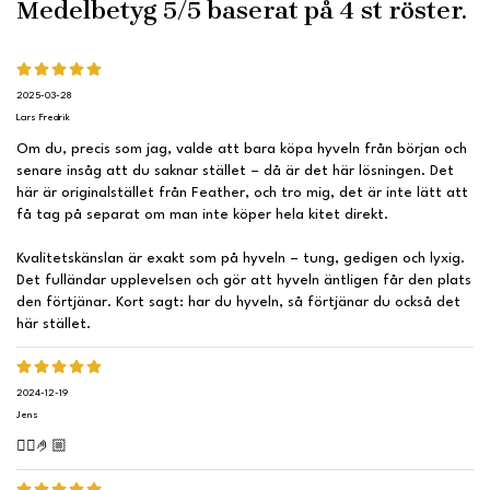
Medelbetyg
5
/5 baserat på
4
st röster.
2025-03-28
Lars Fredrik
Om du, precis som jag, valde att bara köpa hyveln från början och
senare insåg att du saknar stället – då är det här lösningen. Det
här är originalstället från Feather, och tro mig, det är inte lätt att
få tag på separat om man inte köper hela kitet direkt.
Kvalitetskänslan är exakt som på hyveln – tung, gedigen och lyxig.
Det fulländar upplevelsen och gör att hyveln äntligen får den plats
den förtjänar. Kort sagt: har du hyveln, så förtjänar du också det
här stället.
2024-12-19
Jens
👍🏼🤌🏼