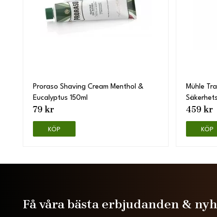
Proraso Shaving Cream Menthol &
Mühle Tra
Eucalyptus 150ml
Säkerhet
79 kr
459 kr
KÖP
KÖP
Få våra bästa erbjudanden & ny