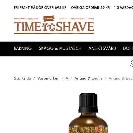
FRI FRAKT PÅ KÖP ÖVER 695 KR
ÖVRIGA ORDRAR 49 KR
1-3 VARDA
RAKNING
SKÄGG & MUSTASCH
ANSIKTSVÅRD
DOFT
Startsida
/
Varumärken
/
A
/
Ariana & Evans
/
Ariana & Eva