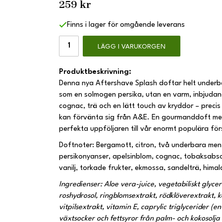
259 kr
Finns i lager för omgående leverans
LÄGG I VARUKORGEN
Produktbeskrivning:
Denna nya Aftershave Splash doftar helt underba
som en solmogen persika, utan en varm, inbjudan
cognac, trä och en lätt touch av kryddor – preci
kan förvänta sig från A&E. En gourmanddoft med
perfekta uppföljaren till vår enormt populära för
Doftnoter: Bergamott, citron, två underbara men 
persikonyanser, apelsinblom, cognac, tobaksabso
vanilj, torkade frukter, ekmossa, sandelträ, hima
Ingredienser: Aloe vera-juice, vegetabiliskt glycer
roshydrosol, ringblomsextrakt, rödklöverextrakt, 
vitpilsextrakt, vitamin E, caprylic triglycerider (
växtsocker och fettsyror från palm- och kokosolja 