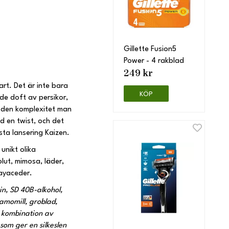
Gillette Fusion5
Power - 4 rakblad
249 kr
rt. Det är inte bara
KÖP
de doft av persikor,
s den komplexitet man
 en twist, och det
sta lansering Kaizen.
unikt olika
lut, mimosa, läder,
layaceder.
in, SD 40B-alkohol,
kamomill, groblad,
en kombination av
som ger en silkeslen