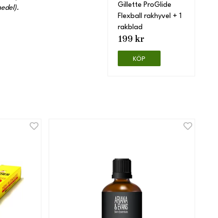
Gillette ProGlide
edel).
Flexball rakhyvel + 1
rakblad
199 kr
KÖP