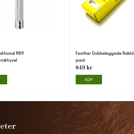
ditional R89
Feather Dubbeleggade Rakb
srakhyvel
pack
849 kr
KÖP
heter