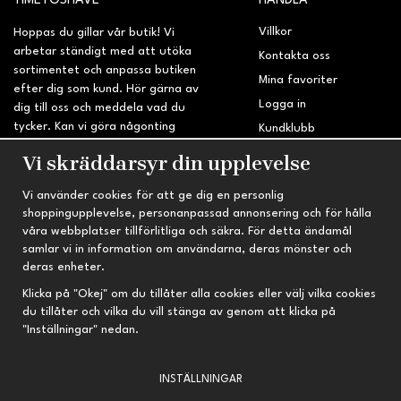
Villkor
Hoppas du gillar vår butik! Vi
arbetar ständigt med att utöka
Kontakta oss
sortimentet och anpassa butiken
Mina favoriter
efter dig som kund. Hör gärna av
Logga in
dig till oss och meddela vad du
tycker. Kan vi göra någonting
Kundklubb
bättre? Saknar du något på
Retur & Reklamation
Vi skräddarsyr din upplevelse
sidan?
Vi använder cookies för att ge dig en personlig
INFORMATION
TRYGG HANDEL
shoppingupplevelse, personanpassad annonsering och för hålla
våra webbplatser tillförlitliga och säkra. För detta ändamål
Om oss
Fri frakt vid köp över 695 kr
samlar vi in information om användarna, deras mönster och
Nyheter
2-4 vardagars leveranstid
deras enheter.
Nyhetsbrev
Kvalitetsprodukter till kanonpris
Klicka på "Okej" om du tillåter alla cookies eller välj vilka cookies
du tillåter och vilka du vill stänga av genom att klicka på
Om cookies
"Inställningar" nedan.
Prenumeration
INSTÄLLNINGAR