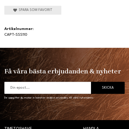
SPARA SOM FAVORIT
Artikelnummer:
CAPT-SSS110
Få våra bästa erbjudanden & nyheter
SKICKA
De uppgifter du matar in kommer endast användas till våra nyhetsbrev.
TIMETOSHAVE
HANDLA