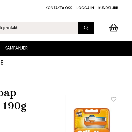
KONTAKTA OSS
LOGGA IN
KUNDKLUBB
KAMPANJER
GE
oap
l 190g