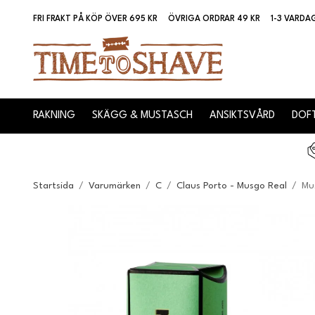
FRI FRAKT PÅ KÖP ÖVER 695 KR
ÖVRIGA ORDRAR 49 KR
1-3 VARDA
RAKNING
SKÄGG & MUSTASCH
ANSIKTSVÅRD
DOFT
Startsida
/
Varumärken
/
C
/
Claus Porto - Musgo Real
/
Mu