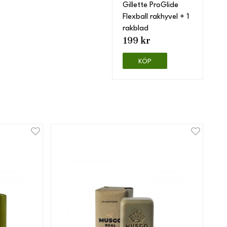
Gillette ProGlide
Flexball rakhyvel + 1
rakblad
199 kr
KÖP