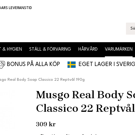
GARS LEVERANSTID
 & HYGIEN
STÄLL & FÖRVARING
HÅRVÅRD
VARUMÄRKEN
BONUS PÅ ALLA KÖP
EGET LAGER I SVERI
sgo Real Body Soap Classico 22 Reptvål 190g
Musgo Real Body S
Classico 22 Reptvå
309 kr