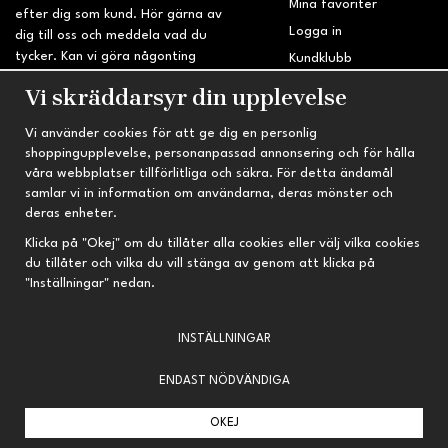
Mina favoriter
efter dig som kund. Hör gärna av
Logga in
dig till oss och meddela vad du
tycker. Kan vi göra någonting
Kundklubb
bättre? Saknar du något på
Retur & Reklamation
Vi skräddarsyr din upplevelse
sidan?
Vi använder cookies för att ge dig en personlig
INFORMATION
TRYGG HANDEL
shoppingupplevelse, personanpassad annonsering och för hålla
våra webbplatser tillförlitliga och säkra. För detta ändamål
Om oss
Fri frakt vid köp över 695 kr
samlar vi in information om användarna, deras mönster och
Nyheter
2-4 vardagars leveranstid
deras enheter.
Nyhetsbrev
Kvalitetsprodukter till kanonpris
Klicka på "Okej" om du tillåter alla cookies eller välj vilka cookies
du tillåter och vilka du vill stänga av genom att klicka på
Om cookies
"Inställningar" nedan.
Prenumeration
INSTÄLLNINGAR
ENDAST NÖDVÄNDIGA
OKEJ