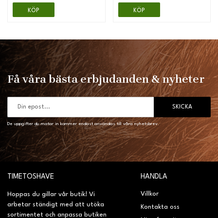
KÖP
KÖP
Få våra bästa erbjudanden & nyheter
SKICKA
De uppgifter du matar in kommer endast användas till våra nyhetsbrev.
TIMETOSHAVE
HANDLA
Villkor
Hoppas du gillar vår butik! Vi
arbetar ständigt med att utöka
Kontakta oss
sortimentet och anpassa butiken