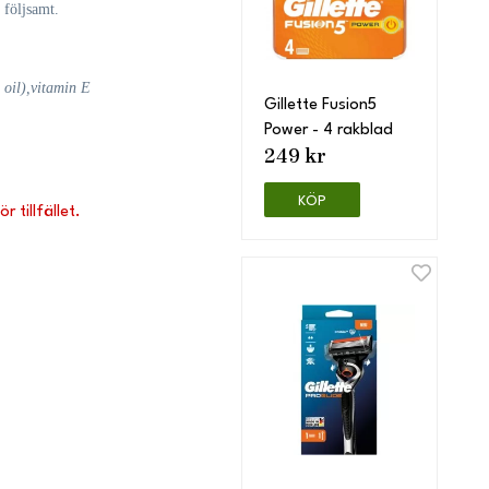
 följsamt.
 oil
)
,
vitamin E
Gillette Fusion5
Power - 4 rakblad
249 kr
KÖP
 tillfället.