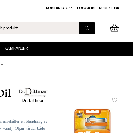
KONTAKTA OSS
LOGGA IN
KUNDKLUBB
KAMPANJER
GE
Oil
Dr. Dittmar
an innehåller en blandning av
v vanilj. Oljan vårdar både