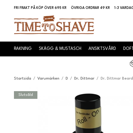
FRI FRAKT PÅ KÖP ÖVER 695 KR
ÖVRIGA ORDRAR 49 KR
1-3 VARDA
RAKNING
SKÄGG & MUSTASCH
ANSIKTSVÅRD
DOFT
Startsida
/
Varumärken
/
D
/
Dr. Dittmar
/
Dr. Dittmar Beard
Slutsåld