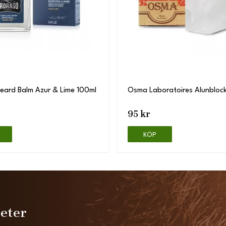
eard Balm Azur & Lime 100ml
Osma Laboratoires Alunbloc
95 kr
KÖP
heter