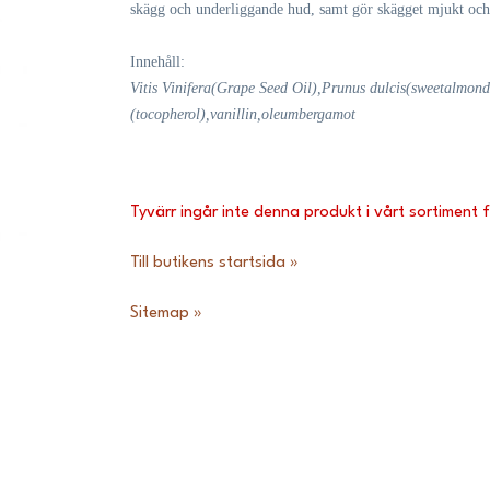
skägg och underliggande hud, samt gör skägget mjukt och
Innehåll:
Vitis Vinifera
(
Grape Seed Oil
)
,
Prunus dulcis
(
sweet
almond
(tocopherol
)
,
vanillin
,
oleum
bergamot
Tyvärr ingår inte denna produkt i vårt sortiment för
Till butikens startsida »
Sitemap »