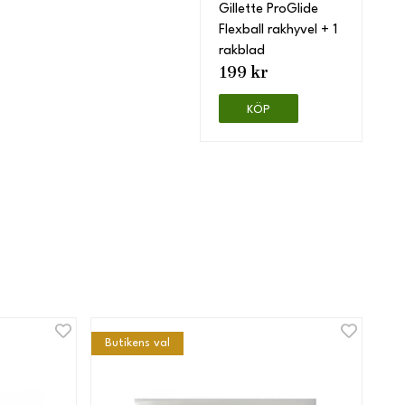
Gillette ProGlide
Flexball rakhyvel + 1
rakblad
199 kr
KÖP
Butikens val