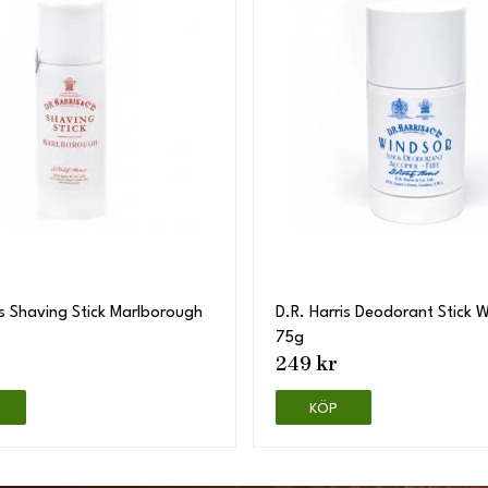
is Shaving Stick Marlborough
D.R. Harris Deodorant Stick 
75g
249 kr
KÖP