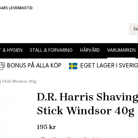
GARS LEVERANSTID
 & HYGIEN
STÄLL & FÖRVARING
HÅRVÅRD
VARUMÄRKEN
BONUS PÅ ALLA KÖP
EGET LAGER I SVERI
g Stick Windsor 40g
D.R. Harris Shavin
Stick Windsor 40g
195 kr