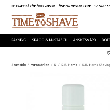
FRI FRAKT PÅ KÖP ÖVER 695 KR
ÖVRIGA ORDRAR 49 KR
1-3 VARDA
RAKNING
SKÄGG & MUSTASCH
ANSIKTSVÅRD
DOFT
Startsida
/
Varumärken
/
D
/
D.R. Harris
/
D.R. Harris Shavin