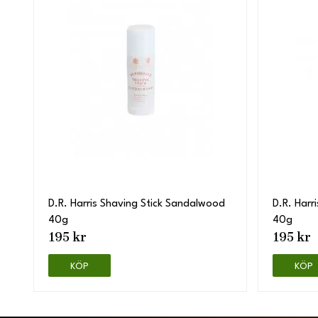
D.R. Harris Shaving Stick Sandalwood
D.R. Harr
40g
40g
195 kr
195 kr
KÖP
KÖP