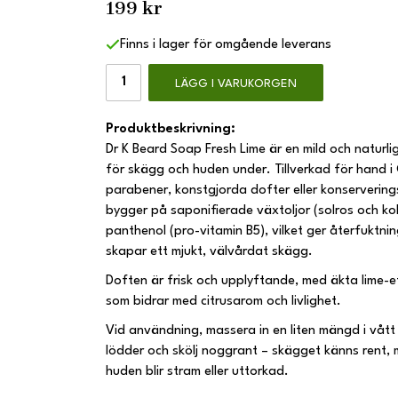
199 kr
Finns i lager för omgående leverans
LÄGG I VARUKORGEN
Produktbeskrivning:
Dr K Beard Soap Fresh Lime är en mild och naturli
för skägg och huden under. Tillverkad för hand i C
parabener, konstgjorda dofter eller konserverin
bygger på saponifierade växtoljor (solros och kok
panthenol (pro-vitamin B5), vilket ger återfuktnin
skapar ett mjukt, välvårdat skägg.
Doften är frisk och upplyftande, med äkta lime-eti
som bidrar med citrusarom och livlighet.
Vid användning, massera in en liten mängd i våt
lödder och skölj noggrant – skägget känns rent, m
huden blir stram eller uttorkad.