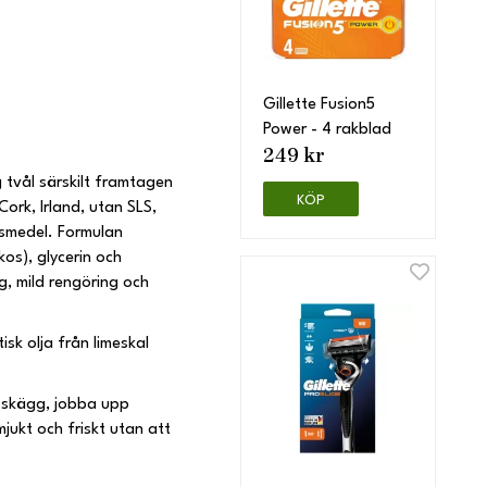
Gillette Fusion5
Power - 4 rakblad
249 kr
g tvål särskilt framtagen
KÖP
ork, Irland, utan SLS,
gsmedel. Formulan
os), glycerin och
g, mild rengöring och
sk olja från limeskal
t skägg, jobba upp
jukt och friskt utan att