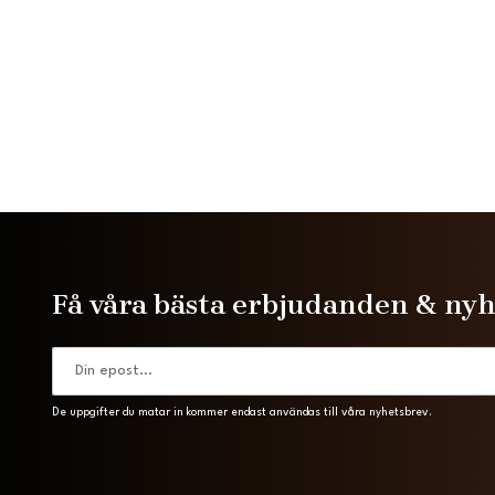
Få våra bästa erbjudanden & ny
De uppgifter du matar in kommer endast användas till våra nyhetsbrev.