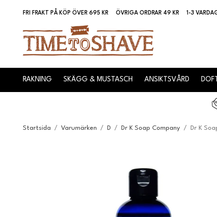
FRI FRAKT PÅ KÖP ÖVER 695 KR
ÖVRIGA ORDRAR 49 KR
1-3 VARDA
RAKNING
SKÄGG & MUSTASCH
ANSIKTSVÅRD
DOFT
Startsida
/
Varumärken
/
D
/
Dr K Soap Company
/
Dr K Soa