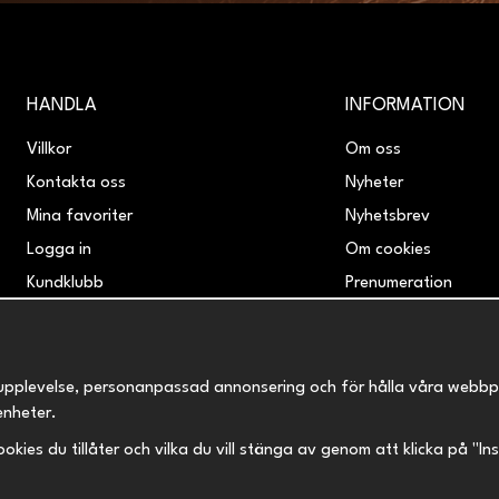
HANDLA
INFORMATION
Villkor
Om oss
Kontakta oss
Nyheter
Mina favoriter
Nyhetsbrev
Logga in
Om cookies
Kundklubb
Prenumeration
Retur & Reklamation
upplevelse, personanpassad annonsering och för hålla våra webbplats
enheter.
 cookies du tillåter och vilka du vill stänga av genom att klicka på "I