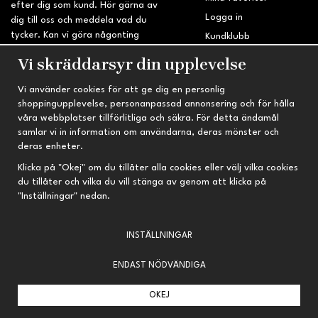
efter dig som kund. Hör gärna av
Logga in
dig till oss och meddela vad du
tycker. Kan vi göra någonting
Kundklubb
bättre? Saknar du något på
Retur & Reklamation
Vi skräddarsyr din upplevelse
sidan?
Vi använder cookies för att ge dig en personlig
INFORMATION
TRYGG HANDEL
shoppingupplevelse, personanpassad annonsering och för hålla
våra webbplatser tillförlitliga och säkra. För detta ändamål
Om oss
Fri frakt vid köp över 695 kr
samlar vi in information om användarna, deras mönster och
Nyheter
2-4 vardagars leveranstid
deras enheter.
Nyhetsbrev
Kvalitetsprodukter till kanonpris
Klicka på "Okej" om du tillåter alla cookies eller välj vilka cookies
du tillåter och vilka du vill stänga av genom att klicka på
Om cookies
"Inställningar" nedan.
Prenumeration
INSTÄLLNINGAR
ENDAST NÖDVÄNDIGA
OKEJ