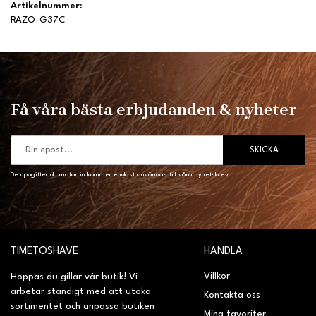
Artikelnummer:
RAZO-G37C
Få våra bästa erbjudanden & nyheter
SKICKA
De uppgifter du matar in kommer endast användas till våra nyhetsbrev.
TIMETOSHAVE
HANDLA
Villkor
Hoppas du gillar vår butik! Vi
arbetar ständigt med att utöka
Kontakta oss
sortimentet och anpassa butiken
Mina favoriter