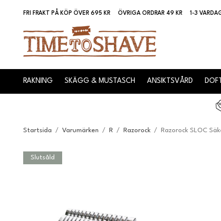
FRI FRAKT PÅ KÖP ÖVER 695 KR
ÖVRIGA ORDRAR 49 KR
1-3 VARDA
RAKNING
SKÄGG & MUSTASCH
ANSIKTSVÅRD
DOFT
Startsida
/
Varumärken
/
R
/
Razorock
/
Razorock SLOC Säk
Slutsåld