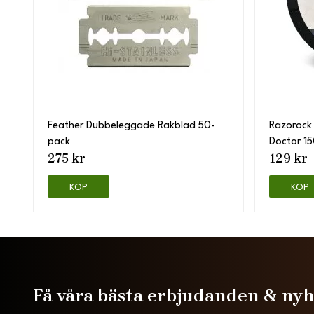
Feather Dubbeleggade Rakblad 50-
Razorock
pack
Doctor 1
275 kr
129 kr
KÖP
KÖP
Få våra bästa erbjudanden & ny