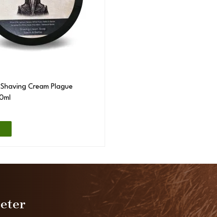
 Shaving Cream Plague
50ml
heter