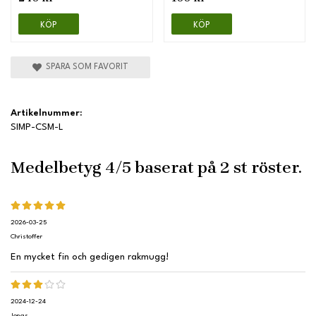
KÖP
KÖP
SPARA SOM FAVORIT
Artikelnummer:
SIMP-CSM-L
Medelbetyg
4
/5 baserat på
2
st röster.
2026-03-25
Christoffer
En mycket fin och gedigen rakmugg!
2024-12-24
Jonas