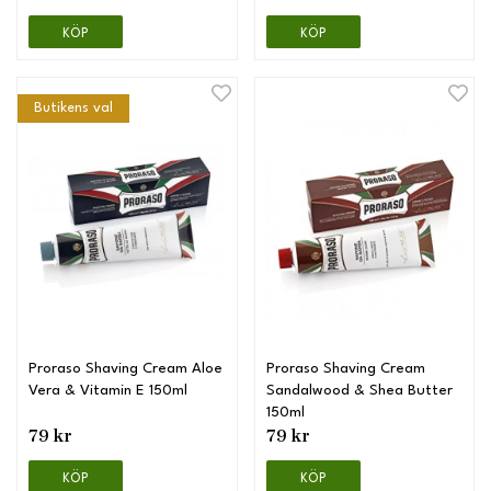
KÖP
KÖP
Butikens val
Proraso Shaving Cream Aloe
Proraso Shaving Cream
Vera & Vitamin E 150ml
Sandalwood & Shea Butter
150ml
79 kr
79 kr
KÖP
KÖP