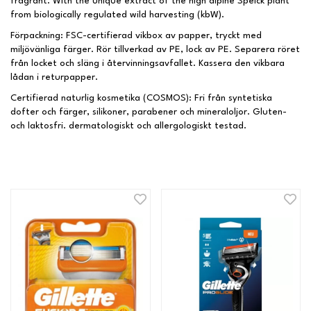
fragrant. With the unique extract of the high alpine Speick plant
from biologically regulated wild harvesting (kbW).
Förpackning: FSC-certifierad vikbox av papper, tryckt med
miljövänliga färger. Rör tillverkad av PE, lock av PE. Separera röret
från locket och släng i återvinningsavfallet. Kassera den vikbara
lådan i returpapper.
Certifierad naturlig kosmetika (COSMOS): Fri från syntetiska
dofter och färger, silikoner, parabener och mineraloljor. Gluten-
och laktosfri. dermatologiskt och allergologiskt testad.