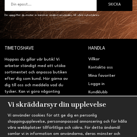
SKICKA
De uppgifter du matar in kommer endast användas till våra nyhetsbrev.
TIMETOSHAVE
HANDLA
Villkor
Hoppas du gillar vår butik! Vi
arbetar ständigt med att utöka
Kontakta oss
sortimentet och anpassa butiken
Mina favoriter
efter dig som kund. Hör gärna av
Logga in
dig till oss och meddela vad du
tycker. Kan vi göra någonting
Kundklubb
bättre? Saknar du något på
Retur & Reklamation
Vi skräddarsyr din upplevelse
sidan?
Vi använder cookies för att ge dig en personlig
INFORMATION
TRYGG HANDEL
shoppingupplevelse, personanpassad annonsering och för hålla
våra webbplatser tillförlitliga och säkra. För detta ändamål
Om oss
Fri frakt vid köp över 695 kr
samlar vi in information om användarna, deras mönster och