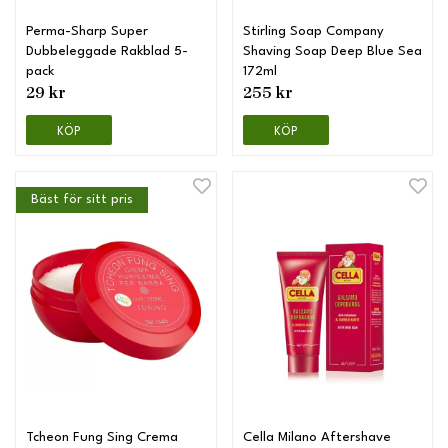
Perma-Sharp Super
Stirling Soap Company
Dubbeleggade Rakblad 5-
Shaving Soap Deep Blue Sea
pack
172ml
29 kr
255 kr
KÖP
KÖP
Bäst för sitt pris
Tcheon Fung Sing Crema
Cella Milano Aftershave