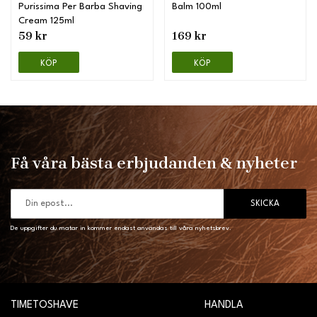
Purissima Per Barba Shaving
Balm 100ml
Cream 125ml
59 kr
169 kr
KÖP
KÖP
Få våra bästa erbjudanden & nyheter
SKICKA
De uppgifter du matar in kommer endast användas till våra nyhetsbrev.
TIMETOSHAVE
HANDLA