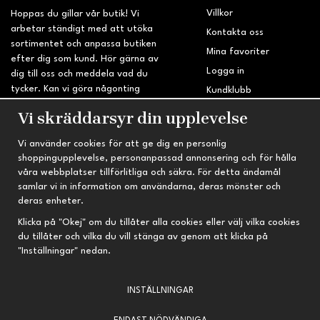
Villkor
Hoppas du gillar vår butik! Vi
arbetar ständigt med att utöka
Kontakta oss
sortimentet och anpassa butiken
Mina favoriter
efter dig som kund. Hör gärna av
Logga in
dig till oss och meddela vad du
tycker. Kan vi göra någonting
Kundklubb
bättre? Saknar du något på
Retur & Reklamation
Vi skräddarsyr din upplevelse
sidan?
Vi använder cookies för att ge dig en personlig
INFORMATION
TRYGG HANDEL
shoppingupplevelse, personanpassad annonsering och för hålla
våra webbplatser tillförlitliga och säkra. För detta ändamål
Om oss
Fri frakt vid köp över 695 kr
samlar vi in information om användarna, deras mönster och
Nyheter
2-4 vardagars leveranstid
deras enheter.
Nyhetsbrev
Kvalitetsprodukter till kanonpris
Klicka på "Okej" om du tillåter alla cookies eller välj vilka cookies
du tillåter och vilka du vill stänga av genom att klicka på
Om cookies
"Inställningar" nedan.
Prenumeration
INSTÄLLNINGAR