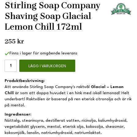
Stirling Soap Company
Shaving Soap Glacial
Lemon Chill 172ml
255 kr
Finns i lager för omgående leverans
LÄGG I VARUKORGEN
Produktbeskrivning:
Att använda Stirling Soap Company's raktvål
Glacial – Lemon
Chill
är som att doppa huvudet i en hink med iskall lemonad! Helt
underbart! Raktvålen är baserad på ren eterisk citronolja och är rik
på mentol.
Ingredienser:
Nöttalg, stearinsyra, destillerat vatten, ricinolja, kaliumhydroxid,
vegetabiliskt glycerin, mentol, eterisk olja, kokosolja, sheasmör,
kokosmjölk, lanolin, natriumhydroxid, natriumlaktat.