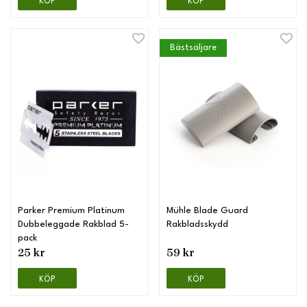
KÖP
KÖP
Bästsäljare
Parker Premium Platinum
Mühle Blade Guard
Dubbeleggade Rakblad 5-
Rakbladsskydd
pack
25 kr
59 kr
KÖP
KÖP