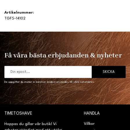
Artikelnummer:
TGFS-14102
Få våra bästa erbjudanden & nyheter
SKICKA
De uppgifter du matar in kommer endast användas till våra nyhetsbrev.
TIMETOSHAVE
HANDLA
Villkor
Hoppas du gillar vår butik! Vi