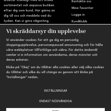
arbetar ständigt med att utöka
Kontakta oss
sortimentet och anpassa butiken
Mina favoriter
efter dig som kund. Hör gärna av
Logga in
dig till oss och meddela vad du
tycker. Kan vi göra någonting
Kundklubb
bättre? Saknar du något på
Retur & Reklamation
Vi skräddarsyr din upplevelse
sidan?
Vi använder cookies för att ge dig en personlig
INFORMATION
TRYGG HANDEL
shoppingupplevelse, personanpassad annonsering och för hålla
våra webbplatser tillförlitliga och säkra. För detta ändamål
Om oss
Fri frakt vid köp över 695 kr
samlar vi in information om användarna, deras mönster och
Nyheter
2-4 vardagars leveranstid
deras enheter.
Nyhetsbrev
Kvalitetsprodukter till kanonpris
Klicka på "Okej" om du tillåter alla cookies eller välj vilka cookies
du tillåter och vilka du vill stänga av genom att klicka på
Om cookies
"Inställningar" nedan.
Prenumeration
INSTÄLLNINGAR
ENDAST NÖDVÄNDIGA