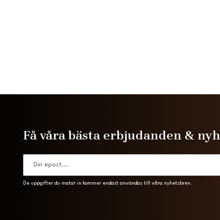
Få våra bästa erbjudanden & ny
De uppgifter du matar in kommer endast användas till våra nyhetsbrev.