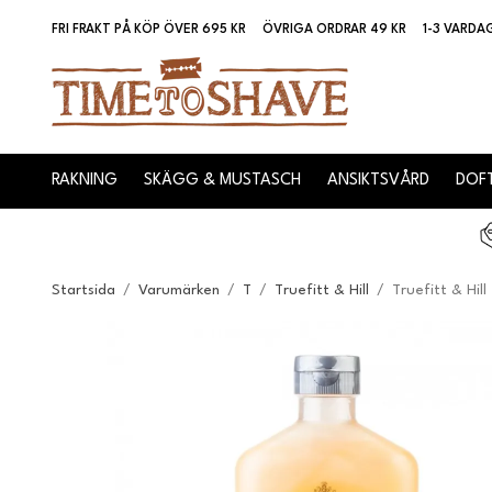
FRI FRAKT PÅ KÖP ÖVER 695 KR
ÖVRIGA ORDRAR 49 KR
1-3 VARDA
RAKNING
SKÄGG & MUSTASCH
ANSIKTSVÅRD
DOFT
Startsida
/
Varumärken
/
T
/
Truefitt & Hill
/
Truefitt & Hil