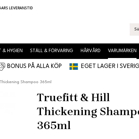
GARS LEVERANSTID
 & HYGIEN
STÄLL & FÖRVARING
HÅRVÅRD
VARUMÄRKEN
BONUS PÅ ALLA KÖP
EGET LAGER I SVERI
l Thickening Shampoo 365ml
Truefitt & Hill
Thickening Shamp
365ml