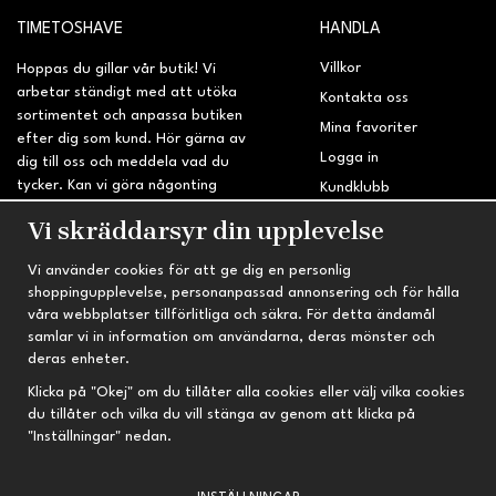
TIMETOSHAVE
HANDLA
Villkor
Hoppas du gillar vår butik! Vi
arbetar ständigt med att utöka
Kontakta oss
sortimentet och anpassa butiken
Mina favoriter
efter dig som kund. Hör gärna av
Logga in
dig till oss och meddela vad du
tycker. Kan vi göra någonting
Kundklubb
bättre? Saknar du något på
Retur & Reklamation
Vi skräddarsyr din upplevelse
sidan?
Vi använder cookies för att ge dig en personlig
INFORMATION
TRYGG HANDEL
shoppingupplevelse, personanpassad annonsering och för hålla
våra webbplatser tillförlitliga och säkra. För detta ändamål
Om oss
Fri frakt vid köp över 695 kr
samlar vi in information om användarna, deras mönster och
Nyheter
2-4 vardagars leveranstid
deras enheter.
Nyhetsbrev
Kvalitetsprodukter till kanonpris
Klicka på "Okej" om du tillåter alla cookies eller välj vilka cookies
du tillåter och vilka du vill stänga av genom att klicka på
Om cookies
"Inställningar" nedan.
Prenumeration