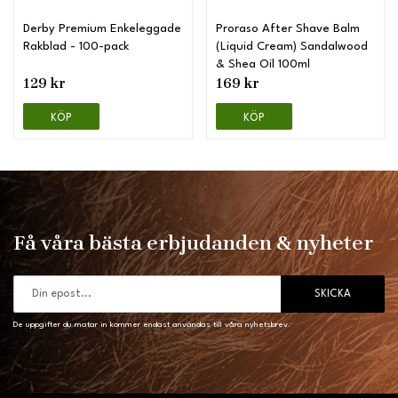
Derby Premium Enkeleggade
Proraso After Shave Balm
Rakblad - 100-pack
(Liquid Cream) Sandalwood
& Shea Oil 100ml
129 kr
169 kr
KÖP
KÖP
Få våra bästa erbjudanden & nyheter
SKICKA
De uppgifter du matar in kommer endast användas till våra nyhetsbrev.