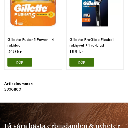
Gillette Fusion5 Power - 4
Gillette ProGlide Flexball
rakblad
rakhyvel + 1 rakblad
249 kr
199 kr
KÖP
KÖP
Artikelnummer:
S8301100
Få våra bästa erbjudanden & nyheter