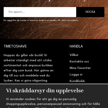
SKICKA
De uppgifter du matar in kommer endast användas till våra nyhetsbrev.
TIMETOSHAVE
HANDLA
Villkor
Hoppas du gillar vår butik! Vi
arbetar ständigt med att utöka
Kontakta oss
sortimentet och anpassa butiken
Mina favoriter
efter dig som kund. Hör gärna av
Logga in
dig till oss och meddela vad du
tycker. Kan vi göra någonting
Kundklubb
bättre? Saknar du något på
Retur & Reklamation
Vi skräddarsyr din upplevelse
sidan?
Vi använder cookies för att ge dig en personlig
INFORMATION
TRYGG HANDEL
shoppingupplevelse, personanpassad annonsering och för hålla