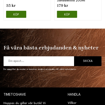
Sandalwood 200ml
35 kr
179 kr
KÖP
KÖP
Få våra bästa erbjudanden & nyheter
SKICKA
De uppgifter du matar in kommer endast användas till våra nyhetsbrev.
TIMETOSHAVE
HANDLA
Villkor
Hoppas du gillar vår butik! Vi