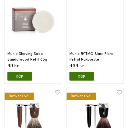
Mühle Shaving Soap
Mühle RYTMO Black Fibre
Sandalwood Refill 65g
Petrol Rakborste
99 kr
459 kr
KÖP
KÖP
Butikens val
Butikens val