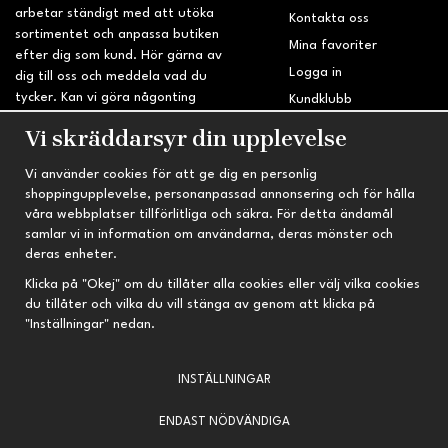
arbetar ständigt med att utöka
Kontakta oss
sortimentet och anpassa butiken
Mina favoriter
efter dig som kund. Hör gärna av
Logga in
dig till oss och meddela vad du
tycker. Kan vi göra någonting
Kundklubb
bättre? Saknar du något på
Retur & Reklamation
Vi skräddarsyr din upplevelse
sidan?
Vi använder cookies för att ge dig en personlig
INFORMATION
TRYGG HANDEL
shoppingupplevelse, personanpassad annonsering och för hålla
våra webbplatser tillförlitliga och säkra. För detta ändamål
Om oss
Fri frakt vid köp över 695 kr
samlar vi in information om användarna, deras mönster och
Nyheter
2-4 vardagars leveranstid
deras enheter.
Nyhetsbrev
Kvalitetsprodukter till kanonpris
Klicka på "Okej" om du tillåter alla cookies eller välj vilka cookies
du tillåter och vilka du vill stänga av genom att klicka på
Om cookies
"Inställningar" nedan.
Prenumeration
INSTÄLLNINGAR
ENDAST NÖDVÄNDIGA