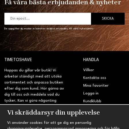
Få våra bästa erbjudanden & nyheter
SKICKA
De uppgifter du matar in kommer endast användas till våra nyhetsbrev.
TIMETOSHAVE
HANDLA
Villkor
Hoppas du gillar vår butik! Vi
arbetar ständigt med att utöka
Kontakta oss
sortimentet och anpassa butiken
Mina favoriter
efter dig som kund. Hör gärna av
Logga in
dig till oss och meddela vad du
tycker. Kan vi göra någonting
Kundklubb
bättre? Saknar du något på
Retur & Reklamation
Vi skräddarsyr din upplevelse
sidan?
Vi använder cookies för att ge dig en personlig
INFORMATION
TRYGG HANDEL
shoppingupplevelse, personanpassad annonsering och för hålla