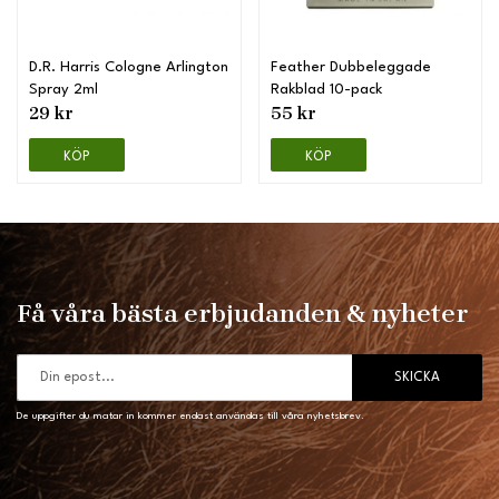
D.R. Harris Cologne Arlington
Feather Dubbeleggade
Spray 2ml
Rakblad 10-pack
29 kr
55 kr
KÖP
KÖP
Få våra bästa erbjudanden & nyheter
SKICKA
De uppgifter du matar in kommer endast användas till våra nyhetsbrev.