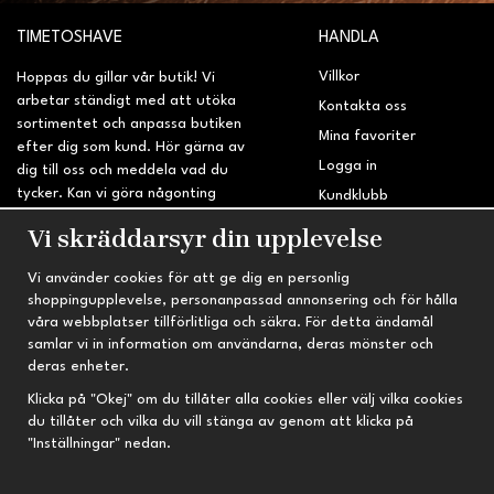
TIMETOSHAVE
HANDLA
Villkor
Hoppas du gillar vår butik! Vi
arbetar ständigt med att utöka
Kontakta oss
sortimentet och anpassa butiken
Mina favoriter
efter dig som kund. Hör gärna av
Logga in
dig till oss och meddela vad du
tycker. Kan vi göra någonting
Kundklubb
bättre? Saknar du något på
Retur & Reklamation
Vi skräddarsyr din upplevelse
sidan?
Vi använder cookies för att ge dig en personlig
INFORMATION
TRYGG HANDEL
shoppingupplevelse, personanpassad annonsering och för hålla
våra webbplatser tillförlitliga och säkra. För detta ändamål
Om oss
Fri frakt vid köp över 695 kr
samlar vi in information om användarna, deras mönster och
Nyheter
2-4 vardagars leveranstid
deras enheter.
Nyhetsbrev
Kvalitetsprodukter till kanonpris
Klicka på "Okej" om du tillåter alla cookies eller välj vilka cookies
du tillåter och vilka du vill stänga av genom att klicka på
Om cookies
"Inställningar" nedan.
Prenumeration