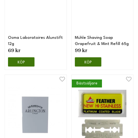
Osma Laboratoires Alunstift
Mühle Shaving Soap
12g
Grapefruit & Mint Refill 65g
69 kr
99 kr
KÖP
KÖP
Bästsäljare