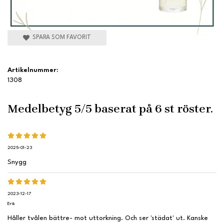
SPARA SOM FAVORIT
Artikelnummer:
1308
Medelbetyg
5
/5 baserat på
6
st röster.
2025-01-23
Snygg
2023-12-17
Erik
Håller tvålen bättre- mot uttorkning. Och ser 'städat' ut. Kanske