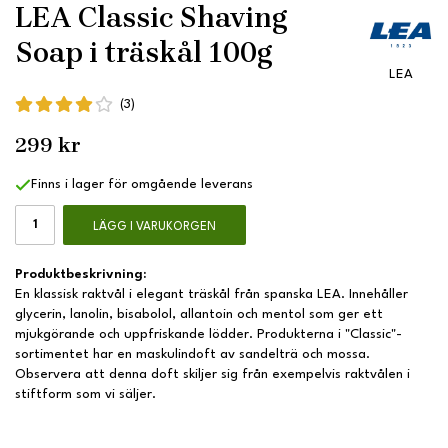
LEA Classic Shaving
Soap i träskål 100g
LEA
(3)
299 kr
Finns i lager för omgående leverans
LÄGG I VARUKORGEN
Produktbeskrivning:
En klassisk raktvål i elegant träskål från spanska LEA. Innehåller
glycerin, lanolin, bisabolol, allantoin och mentol som ger ett
mjukgörande och uppfriskande lödder. Produkterna i "Classic"-
sortimentet har en maskulindoft av sandelträ och mossa.
Observera att denna doft skiljer sig från exempelvis raktvålen i
stiftform som vi säljer.