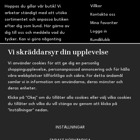
Villkor
Hoppas du gillar vår butik! Vi
arbetar ständigt med att utöka
Kontakta oss
sortimentet och anpassa butiken
Mina favoriter
efter dig som kund. Hör gärna av
Logga in
dig till oss och meddela vad du
tycker. Kan vi göra någonting
Kundklubb
bättre? Saknar du något på
Retur & Reklamation
Vi skräddarsyr din upplevelse
sidan?
Vi använder cookies för att ge dig en personlig
INFORMATION
TRYGG HANDEL
shoppingupplevelse, personanpassad annonsering och för hålla
våra webbplatser tillförlitliga och säkra. För detta ändamål
Om oss
Fri frakt vid köp över 695 kr
samlar vi in information om användarna, deras mönster och
Nyheter
2-4 vardagars leveranstid
deras enheter.
Nyhetsbrev
Kvalitetsprodukter till kanonpris
Klicka på "Okej" om du tillåter alla cookies eller välj vilka cookies
du tillåter och vilka du vill stänga av genom att klicka på
Om cookies
"Inställningar" nedan.
Prenumeration
INSTÄLLNINGAR