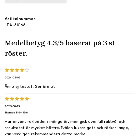
Artikelnummer:
LEA-31066
Medelbetyg
4.3
/5 baserat på
3
st
röster.
2024-03-09
Ännu ej testat. Ser bra ut
2023-08-13
Thomas Björn Erik
Har använt raklödder i många år, men gick över till raktvål och
resultatet är mycket bättre.Tvålen luktar gott och räcker länge,
kan verkligen rekommendera detta märke.