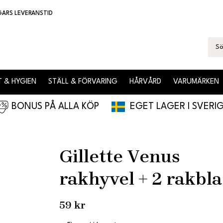
GARS LEVERANSTID
 & HYGIEN
STÄLL & FÖRVARING
HÅRVÅRD
VARUMÄRKEN
BONUS PÅ ALLA KÖP
EGET LAGER I SVERI
Gillette Venus
rakhyvel + 2 rakbl
59 kr