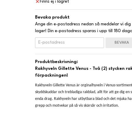
Finns ej i lagret
Bevaka produkt
Ange din e-postadress nedan så meddelar vi dig 
lager! Din e-postadress sparas i upp till 180 daga
BEVAKA
Produktbeskrivning:
Rakhyveln Gillette Venus - Två (2) stycken ra
förpackningen!
Rakhyveln Gillette Venus är orginalhyveln i Venus-sortimen
skyddskuddar och trebladiga rakblad, allt för att ge dig en s
enda drag. Rakhyveln har utbytbara blad och det mjuka ha
grepp och motvekar på så vis skärsår och irritation.