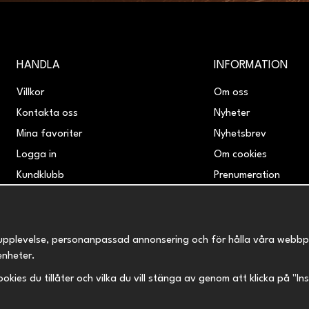
HANDLA
INFORMATION
Villkor
Om oss
Kontakta oss
Nyheter
Mina favoriter
Nyhetsbrev
Logga in
Om cookies
Kundklubb
Prenumeration
Retur & Reklamation
upplevelse, personanpassad annonsering och för hålla våra webbplats
enheter.
 cookies du tillåter och vilka du vill stänga av genom att klicka på "I