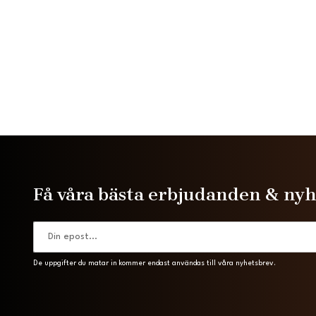
Få våra bästa erbjudanden & ny
De uppgifter du matar in kommer endast användas till våra nyhetsbrev.