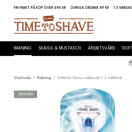
FRI FRAKT PÅ KÖP ÖVER 695 KR
ÖVRIGA ORDRAR 49 KR
1-3 VARDA
RAKNING
SKÄGG & MUSTASCH
ANSIKTSVÅRD
DOFT
Startsida
/
Rakning
/
Gillette Venus rakhyvel + 2 rakblad
Slutsåld