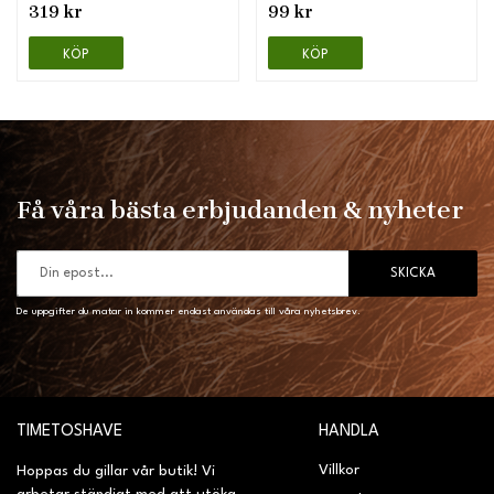
319 kr
99 kr
KÖP
KÖP
Få våra bästa erbjudanden & nyheter
SKICKA
De uppgifter du matar in kommer endast användas till våra nyhetsbrev.
TIMETOSHAVE
HANDLA
Villkor
Hoppas du gillar vår butik! Vi