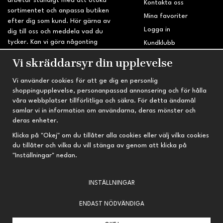
arbetar ständigt med att utöka
Kontakta oss
sortimentet och anpassa butiken
Mina favoriter
efter dig som kund. Hör gärna av
Logga in
dig till oss och meddela vad du
tycker. Kan vi göra någonting
Kundklubb
bättre? Saknar du något på
Retur & Reklamation
Vi skräddarsyr din upplevelse
sidan?
Vi använder cookies för att ge dig en personlig
INFORMATION
TRYGG HANDEL
shoppingupplevelse, personanpassad annonsering och för hålla
våra webbplatser tillförlitliga och säkra. För detta ändamål
Om oss
Fri frakt vid köp över 695 kr
samlar vi in information om användarna, deras mönster och
Nyheter
2-4 vardagars leveranstid
deras enheter.
Nyhetsbrev
Kvalitetsprodukter till kanonpris
Klicka på "Okej" om du tillåter alla cookies eller välj vilka cookies
du tillåter och vilka du vill stänga av genom att klicka på
Om cookies
"Inställningar" nedan.
Prenumeration
INSTÄLLNINGAR
ENDAST NÖDVÄNDIGA