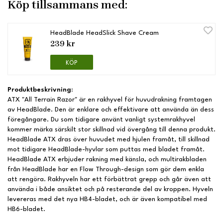
Köp tillsammans med:
HeadBlade HeadSlick Shave Cream
239 kr
KÖP
Produktbeskrivning:
ATX "All Terrain Razor" är en rakhyvel för huvudrakning framtagen
av HeadBlade. Den är enklare och effektivare att använda än dess
föregångare. Du som tidigare använt vanligt systemrakhyvel
kommer märka särskilt stor skillnad vid övergång till denna produkt.
HeadBlade ATX dras över huvudet med hjulen framåt, till skillnad
mot tidigare HeadBlade-hyvlar som puttas med bladet framåt.
HeadBlade ATX erbjuder rakning med känsla, och multirakbladen
från HeadBlade har en Flow Through-design som gör dem enkla
att rengöra. Rakhyveln har ett förbättrat grepp och går även att
använda i både ansiktet och på resterande del av kroppen. Hyveln
levereras med det nya HB4-bladet, och är även kompatibel med
HB6-bladet.