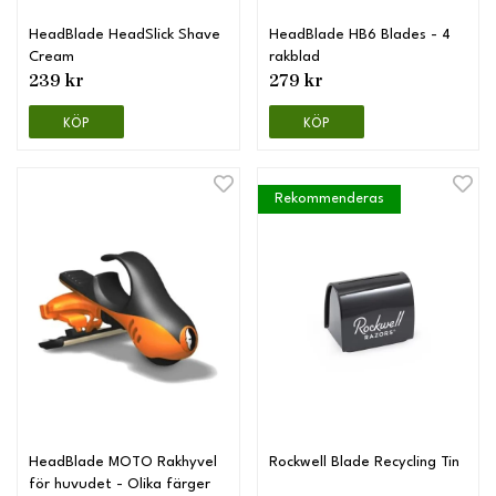
HeadBlade HeadSlick Shave
HeadBlade HB6 Blades - 4
Cream
rakblad
239 kr
279 kr
KÖP
KÖP
Rekommenderas
HeadBlade MOTO Rakhyvel
Rockwell Blade Recycling Tin
för huvudet - Olika färger