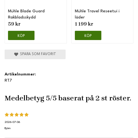
Mühle Blade Guard
Mühle Travel Reseetui i
Rakbladsskydd
läder
59 kr
1 199 kr
KÖP
KÖP
SPARA SOM FAVORIT
Artikelnummer:
RT7
Medelbetyg
5
/5 baserat på
2
st röster.
2026-07-06
Björn