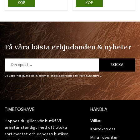
KÖP
KÖP
Få våra bästa erbjudanden & nyheter
SKICKA
De uppgifter du matar in kommer endast användas till våra nyhetsbrev.
TIMETOSHAVE
HANDLA
Villkor
Hoppas du gillar vår butik! Vi
arbetar ständigt med att utöka
Kontakta oss
sortimentet och anpassa butiken
Mina favoriter