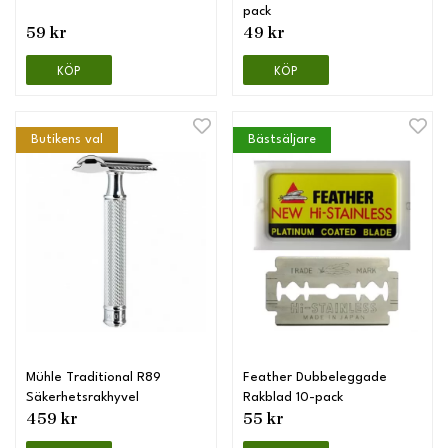
pack
59 kr
49 kr
KÖP
KÖP
Butikens val
Bästsäljare
Mühle Traditional R89
Feather Dubbeleggade
Säkerhetsrakhyvel
Rakblad 10-pack
459 kr
55 kr