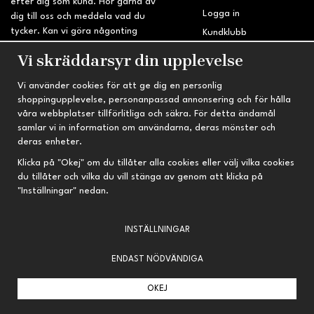
efter dig som kund. Hör gärna av
Logga in
dig till oss och meddela vad du
tycker. Kan vi göra någonting
Kundklubb
bättre? Saknar du något på
Retur & Reklamation
Vi skräddarsyr din upplevelse
sidan?
Vi använder cookies för att ge dig en personlig
INFORMATION
TRYGG HANDEL
shoppingupplevelse, personanpassad annonsering och för hålla
våra webbplatser tillförlitliga och säkra. För detta ändamål
Om oss
Fri frakt vid köp över 695 kr
samlar vi in information om användarna, deras mönster och
Nyheter
2-4 vardagars leveranstid
deras enheter.
Nyhetsbrev
Kvalitetsprodukter till kanonpris
Klicka på "Okej" om du tillåter alla cookies eller välj vilka cookies
du tillåter och vilka du vill stänga av genom att klicka på
Om cookies
"Inställningar" nedan.
Prenumeration
INSTÄLLNINGAR
ENDAST NÖDVÄNDIGA
OKEJ