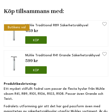
Köp tillsammans med:
Mühle Traditional R89 Säkerhetsrakhyvel
Butikens val
459 kr
KÖP
Mühle Traditional R41 Grande Säkerhetsrakhyvel
599 kr
KÖP
Produktbeskrivning:
Ett mycket stilfullt fodral som passar de flesta hyvlar från Mühle
såsom R41, R89, R101, R106, R103, R108. Passar även Grande och
Twist.
Fodralets utformning gör att det har god passform även med
majoriteten av säkerhetsrakhyvlar utanför Mühles sortiment. Är du