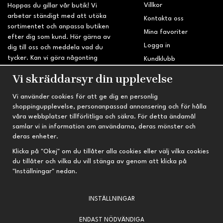
Villkor
Hoppas du gillar vår butik! Vi
arbetar ständigt med att utöka
Kontakta oss
sortimentet och anpassa butiken
Mina favoriter
efter dig som kund. Hör gärna av
Logga in
dig till oss och meddela vad du
tycker. Kan vi göra någonting
Kundklubb
bättre? Saknar du något på
Retur & Reklamation
Vi skräddarsyr din upplevelse
sidan?
Vi använder cookies för att ge dig en personlig
INFORMATION
TRYGG HANDEL
shoppingupplevelse, personanpassad annonsering och för hålla
våra webbplatser tillförlitliga och säkra. För detta ändamål
Om oss
Fri frakt vid köp över 695 kr
samlar vi in information om användarna, deras mönster och
Nyheter
2-4 vardagars leveranstid
deras enheter.
Nyhetsbrev
Kvalitetsprodukter till kanonpris
Klicka på "Okej" om du tillåter alla cookies eller välj vilka cookies
du tillåter och vilka du vill stänga av genom att klicka på
Om cookies
"Inställningar" nedan.
Prenumeration
INSTÄLLNINGAR
ENDAST NÖDVÄNDIGA