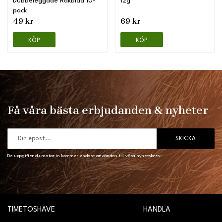
Dubbeleggade Rakblad 10-
12g
pack
49 kr
69 kr
KÖP
KÖP
Få våra bästa erbjudanden & nyheter
SKICKA
De uppgifter du matar in kommer endast användas till våra nyhetsbrev.
TIMETOSHAVE
HANDLA