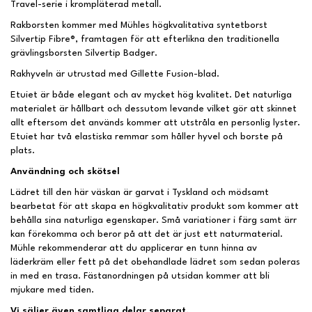
Travel-serie i krompläterad metall.
Rakborsten kommer med Mühles högkvalitativa syntetborst
Silvertip Fibre®, framtagen för att efterlikna den traditionella
grävlingsborsten Silvertip Badger.
Rakhyveln är utrustad med Gillette Fusion-blad.
Etuiet är både elegant och av mycket hög kvalitet. Det naturliga
materialet är hållbart och dessutom levande vilket gör att skinnet
allt eftersom det används kommer att utstråla en personlig lyster.
Etuiet har två elastiska remmar som håller hyvel och borste på
plats.
Användning och skötsel
Lädret till den här väskan är garvat i Tyskland och mödsamt
bearbetat för att skapa en högkvalitativ produkt som kommer att
behålla sina naturliga egenskaper. Små variationer i färg samt ärr
kan förekomma och beror på att det är just ett naturmaterial.
Mühle rekommenderar att du applicerar en tunn hinna av
läderkräm eller fett på det obehandlade lädret som sedan poleras
in med en trasa. Fästanordningen på utsidan kommer att bli
mjukare med tiden.
Vi säljer även samtliga delar separat.