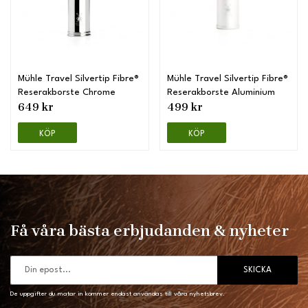
Mühle Travel Silvertip Fibre®
Mühle Travel Silvertip Fibre®
Reserakborste Chrome
Reserakborste Aluminium
649 kr
499 kr
KÖP
KÖP
Få våra bästa erbjudanden & nyheter
SKICKA
De uppgifter du matar in kommer endast användas till våra nyhetsbrev.