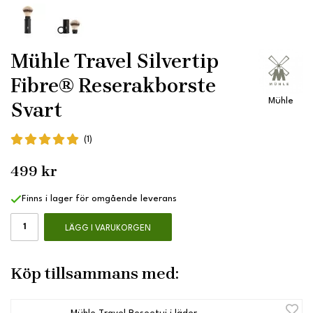
Mühle Travel Silvertip
Fibre® Reserakborste
Mühle
Svart
(1)
499 kr
Finns i lager för omgående leverans
LÄGG I VARUKORGEN
Köp tillsammans med: