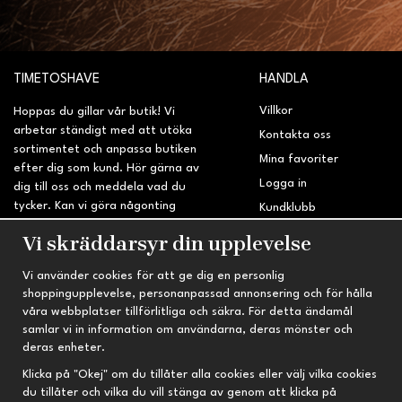
TIMETOSHAVE
HANDLA
Villkor
Hoppas du gillar vår butik! Vi
arbetar ständigt med att utöka
Kontakta oss
sortimentet och anpassa butiken
Mina favoriter
efter dig som kund. Hör gärna av
Logga in
dig till oss och meddela vad du
tycker. Kan vi göra någonting
Kundklubb
bättre? Saknar du något på
Retur & Reklamation
Vi skräddarsyr din upplevelse
sidan?
Vi använder cookies för att ge dig en personlig
INFORMATION
TRYGG HANDEL
shoppingupplevelse, personanpassad annonsering och för hålla
våra webbplatser tillförlitliga och säkra. För detta ändamål
Om oss
Fri frakt vid köp över 695 kr
samlar vi in information om användarna, deras mönster och
Nyheter
2-4 vardagars leveranstid
deras enheter.
Nyhetsbrev
Kvalitetsprodukter till kanonpris
Klicka på "Okej" om du tillåter alla cookies eller välj vilka cookies
du tillåter och vilka du vill stänga av genom att klicka på
Om cookies