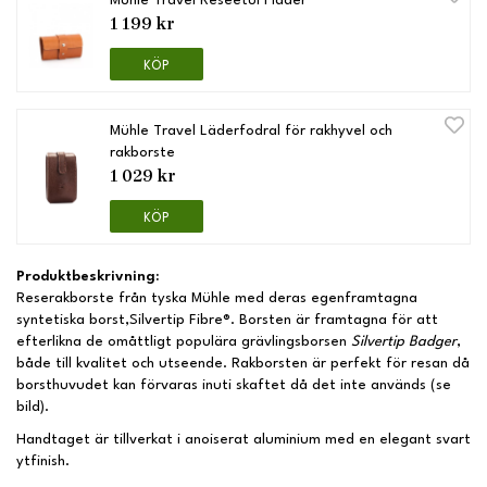
Mühle Travel Reseetui i läder
1 199 kr
KÖP
Mühle Travel Läderfodral för rakhyvel och
rakborste
1 029 kr
KÖP
Produktbeskrivning:
Reserakborste från tyska Mühle med deras egenframtagna
syntetiska borst,Silvertip Fibre®. Borsten är framtagna för att
efterlikna de omåttligt populära grävlingsborsen
Silvertip Badger
,
både till kvalitet och utseende. Rakborsten är perfekt för resan då
borsthuvudet kan förvaras inuti skaftet då det inte används (se
bild).
Handtaget är tillverkat i anoiserat aluminium med en elegant svart
ytfinish.