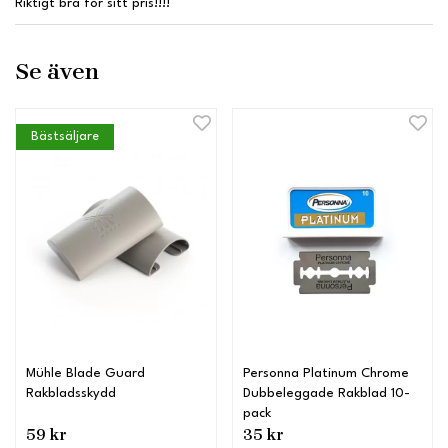
Riktigt bra för sitt pris!!!!
Se även
Bästsäljare
Mühle Blade Guard
Personna Platinum Chrome
Rakbladsskydd
Dubbeleggade Rakblad 10-
pack
59 kr
35 kr