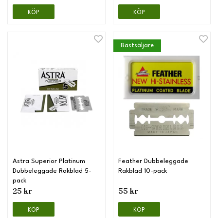
KÖP
KÖP
Bästsäljare
Astra Superior Platinum
Feather Dubbeleggade
Dubbeleggade Rakblad 5-
Rakblad 10-pack
pack
25 kr
55 kr
KÖP
KÖP