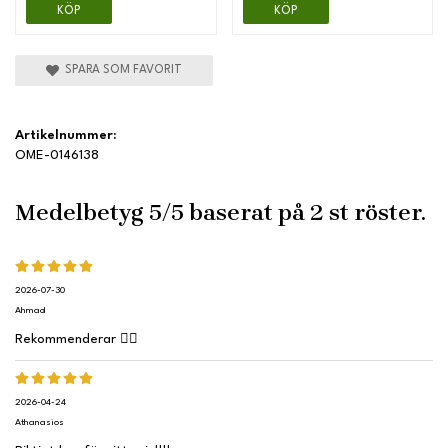
KÖP
KÖP
SPARA SOM FAVORIT
Artikelnummer:
OME-0146138
Medelbetyg
5
/5 baserat på
2
st röster.
2026-07-30
Ahmad
Rekommenderar 👍🏽
2026-04-24
Athanasios