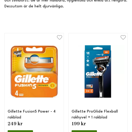
och svinborst: de är mer hållbara, hygieniska och enkla att rengöra.
Dessutom är de helt djurvänliga.
Gillette Fusion5 Power - 4
Gillette ProGlide Flexball
rakblad
rakhyvel + 1 rakblad
249 kr
199 kr