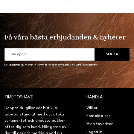
Få våra bästa erbjudanden & nyheter
SKICKA
De uppgifter du matar in kommer endast användas till våra nyhetsbrev.
TIMETOSHAVE
HANDLA
Villkor
Hoppas du gillar vår butik! Vi
arbetar ständigt med att utöka
Kontakta oss
sortimentet och anpassa butiken
Mina favoriter
efter dig som kund. Hör gärna av
Logga in
dig till oss och meddela vad du