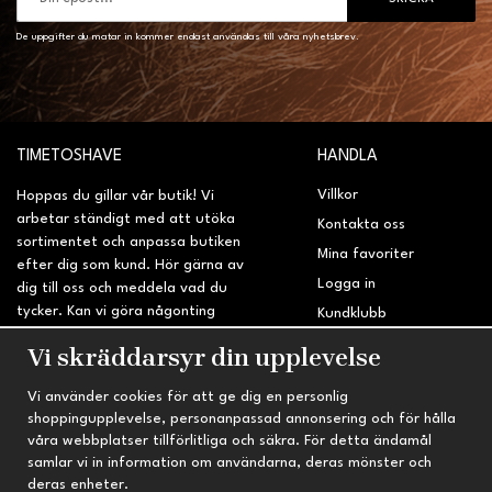
De uppgifter du matar in kommer endast användas till våra nyhetsbrev.
TIMETOSHAVE
HANDLA
Villkor
Hoppas du gillar vår butik! Vi
arbetar ständigt med att utöka
Kontakta oss
sortimentet och anpassa butiken
Mina favoriter
efter dig som kund. Hör gärna av
Logga in
dig till oss och meddela vad du
tycker. Kan vi göra någonting
Kundklubb
bättre? Saknar du något på
Retur & Reklamation
Vi skräddarsyr din upplevelse
sidan?
Vi använder cookies för att ge dig en personlig
INFORMATION
TRYGG HANDEL
shoppingupplevelse, personanpassad annonsering och för hålla
våra webbplatser tillförlitliga och säkra. För detta ändamål
Om oss
Fri frakt vid köp över 695 kr
samlar vi in information om användarna, deras mönster och
Nyheter
2-4 vardagars leveranstid
deras enheter.