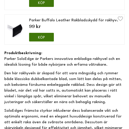
KÖP
Parker Buffalo Leather Rakbladsskydd för rakhyvel
99 kr
KÖP
Produktbeskrivning:
Parker SoloEdge är Parkers innovativa enbladiga rakhyvel och en
idealisk lösning för både nybörjare och erfarna våtrakare.
Den här rakhyveln är skapad för att vara mångsidig och rymmer
både klassiska dubbelkantade blad, som lätt kan delas på mitten,
och bekväma förskurna enkeleggade rakblad. Dess design gör att
bladet, när det väl har satts in, automatiskt kan placeras i rätt
vinkel i lämpliga spår, vilket eliminerar behovet av manuella
justeringar och säkerställer en nära och behaglig rakning.
SoloEdges främsta styrkor inkluderar dess balanserade vikt och
optimala ergonomi, med en elegant huvuddesign konstruerad för
att enkelt raka även de svåraste områdena. Dessutom är
skärvinkeln designad för effektivitet och jämnhet, vilket minimerar