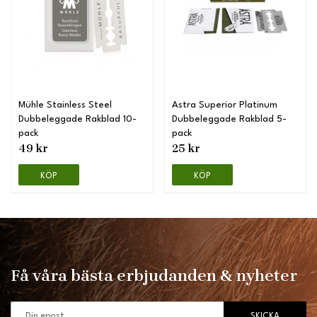
Mühle Stainless Steel
Astra Superior Platinum
Dubbeleggade Rakblad 10-
Dubbeleggade Rakblad 5-
pack
pack
49 kr
25 kr
KÖP
KÖP
Få våra bästa erbjudanden & nyheter
SKICKA