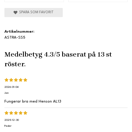
SPARA SOM FAVORIT
Artikelnummer:
ASTRA-SS5
Medelbetyg
4.3
/5 baserat på
13
st
röster.
2026-01-04
Jan
Fungerar bra med Henson AL13
2025-12-30
Peder