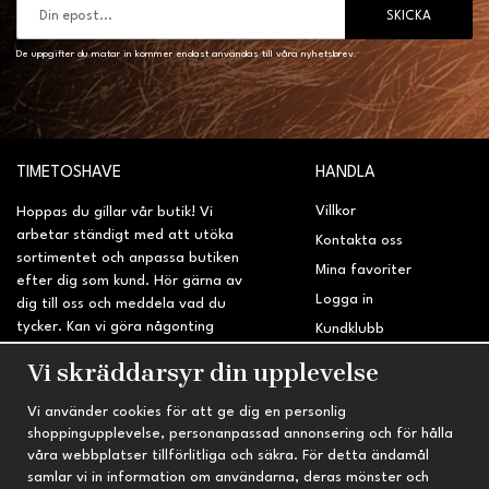
SKICKA
De uppgifter du matar in kommer endast användas till våra nyhetsbrev.
TIMETOSHAVE
HANDLA
Villkor
Hoppas du gillar vår butik! Vi
arbetar ständigt med att utöka
Kontakta oss
sortimentet och anpassa butiken
Mina favoriter
efter dig som kund. Hör gärna av
Logga in
dig till oss och meddela vad du
tycker. Kan vi göra någonting
Kundklubb
bättre? Saknar du något på
Retur & Reklamation
Vi skräddarsyr din upplevelse
sidan?
Vi använder cookies för att ge dig en personlig
INFORMATION
TRYGG HANDEL
shoppingupplevelse, personanpassad annonsering och för hålla
våra webbplatser tillförlitliga och säkra. För detta ändamål
Om oss
Fri frakt vid köp över 695 kr
samlar vi in information om användarna, deras mönster och