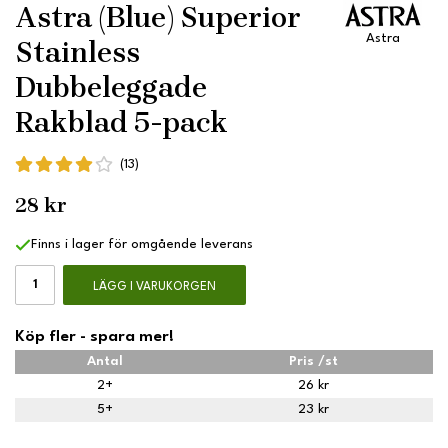
Astra (Blue) Superior
Astra
Stainless
Dubbeleggade
Rakblad 5-pack
(13)
28 kr
Finns i lager för omgående leverans
LÄGG I VARUKORGEN
Köp fler - spara mer!
Antal
Pris /st
2+
26 kr
5+
23 kr