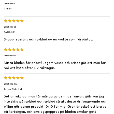
2026-04-10
Michael
2025-09-08
CAROLINE
Snabb leverans och rakblad av en kvalite som förväntat.
2025-02-14
Bästa bladen för priset! Lagom vassa och priset gör att man har
råd att byta efter 1-2 rakningar.
2025-02-06
Jesper Söderlind
Det är rakblad, man får många av dem, de funkar; själv kan jag
inte skilja på rakblad och rakblad så att dessa är fungerande och
billiga gör denna produkt 10/10 för mig. Grön är också ett bra val
på kartongen, och omslagspappret på bladen smakar gott