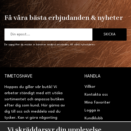
Få våra bästa erbjudanden & nyheter
SKICKA
De uppgifter du matar in kommer endast användas till våra nyhetsbrev.
TIMETOSHAVE
HANDLA
Villkor
Hoppas du gillar vår butik! Vi
arbetar ständigt med att utöka
Kontakta oss
sortimentet och anpassa butiken
Mina favoriter
efter dig som kund. Hör gärna av
Logga in
dig till oss och meddela vad du
tycker. Kan vi göra någonting
Kundklubb
bättre? Saknar du något på
Retur & Reklamation
Vi skräddarsyr din upplevelse
sidan?