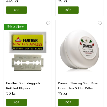
459 kr
79 kr
KÖP
KÖP
Bästsäljare
Feather Dubbeleggade
Proraso Shaving Soap Bowl
Rakblad 10-pack
Green Tea & Oat 150ml
55 kr
79 kr
KÖP
KÖP