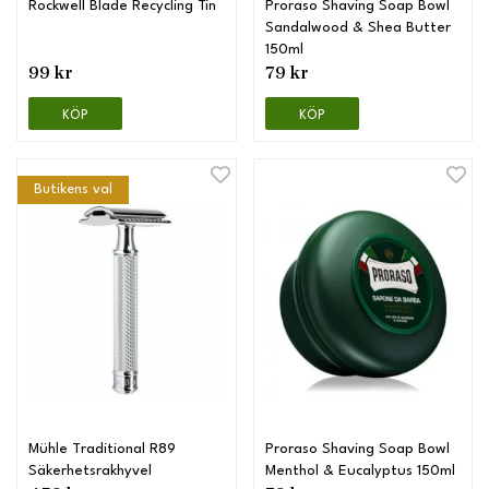
Rockwell Blade Recycling Tin
Proraso Shaving Soap Bowl
Sandalwood & Shea Butter
150ml
99 kr
79 kr
KÖP
KÖP
Butikens val
Mühle Traditional R89
Proraso Shaving Soap Bowl
Säkerhetsrakhyvel
Menthol & Eucalyptus 150ml