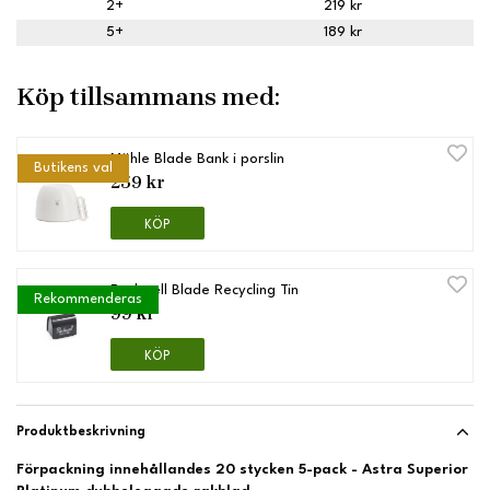
2+
219 kr
5+
189 kr
Köp tillsammans med:
Mühle Blade Bank i porslin
Butikens val
259 kr
KÖP
Rockwell Blade Recycling Tin
Rekommenderas
99 kr
KÖP
Produktbeskrivning
Förpackning innehållandes 20 stycken 5-pack - Astra Superior