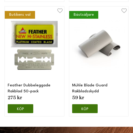
Butikens val
Bästsäljare
Feather Dubbeleggade
Mühle Blade Guard
Rakblad 50-pack
Rakbladsskydd
275 kr
59 kr
KÖP
KÖP