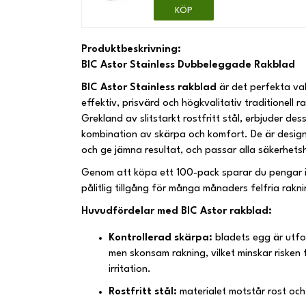
KÖP
Produktbeskrivning:
BIC Astor Stainless Dubbeleggade Rakblad
BIC Astor Stainless rakblad
är det perfekta val
effektiv, prisvärd och högkvalitativ traditionell ra
Grekland av slitstarkt rostfritt stål, erbjuder de
kombination av skärpa och komfort. De är design
och ge jämna resultat, och passar alla säkerhet
Genom att köpa ett 100-pack sparar du pengar i
pålitlig tillgång för många månaders felfria rakn
Huvudfördelar med BIC Astor rakblad:
Kontrollerad skärpa:
bladets egg är utfo
men skonsam rakning, vilket minskar risken
irritation.
Rostfritt stål:
materialet motstår rost och 