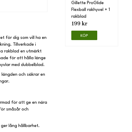
Gillette ProGlide
Flexball rakhyvel + 1
rakblad
199 kr
KÖP
et för dig som vill ha en
kning. Tillverkade i
ssa rakblad en utmärkt
ade för att hålla länge
shyvlar med dubbelblad.
 längden och säkrar en
ingar.
rmad för att ge en nära
 för småsår och
ger lång hållbarhet.