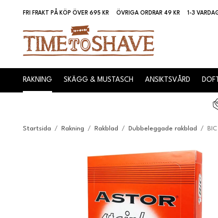
FRI FRAKT PÅ KÖP ÖVER 695 KR
ÖVRIGA ORDRAR 49 KR
1-3 VARDA
RAKNING
SKÄGG & MUSTASCH
ANSIKTSVÅRD
DOFT
Startsida
/
Rakning
/
Rakblad
/
Dubbeleggade rakblad
/
BIC