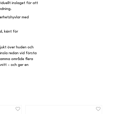
iduellt inslaget för att
ndning.
erhetshyvlar med
nd, känt för
mjukt över huden och
änsla redan vid första
 samma område flera
nitt – och ger en