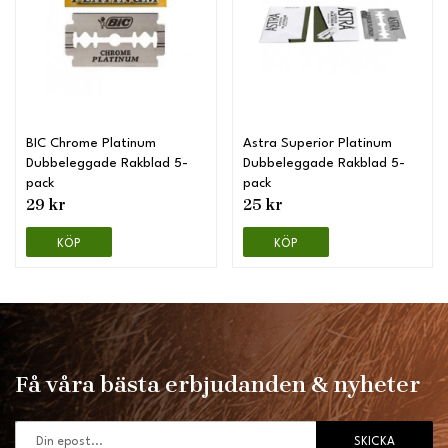
BIC Chrome Platinum
Astra Superior Platinum
Dubbeleggade Rakblad 5-
Dubbeleggade Rakblad 5-
pack
pack
29 kr
25 kr
KÖP
KÖP
Få våra bästa erbjudanden & nyheter
SKICKA