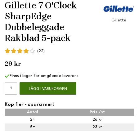
Gillette 7 O'Clock
SharpEdge
Gillette
Dubbeleggade
Rakblad 5-pack
(22)
29 kr
Finns i lager för omgående leverans
LÄGG I VARUKORGEN
Köp fler - spara mer!
Antal
Pris /st
2+
26 kr
5+
23 kr