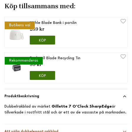
Köp tillsammans med:
Mühle Blade Bank i porslin
Butikens val
259 kr
KÖP
Rockwell Blade Recycling Tin
Rekommenderas
99 kr
KÖP
Produktbeskrivning
Dubbelrakblad av märket
Gillette 7 O'Clock SharpEdge
är
tillverkade i rostfritt stål och är ett av de vassaste på marknaden.
Att välja dubbeleggat rakblad