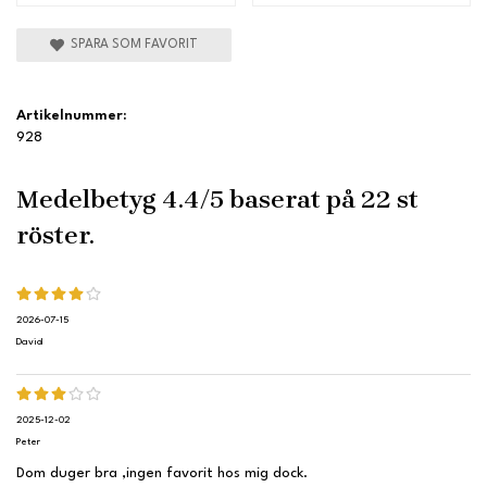
SPARA SOM FAVORIT
Artikelnummer:
928
Medelbetyg
4.4
/5 baserat på
22
st
röster.
2026-07-15
David
2025-12-02
Peter
Dom duger bra ,ingen favorit hos mig dock.