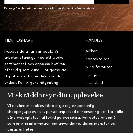
De uppgifter du matar in kommer endast användas till våra nyhetsbrev.
TIMETOSHAVE
HANDLA
Villkor
Hoppas du gillar vår butik! Vi
arbetar ständigt med att utöka
Kontakta oss
sortimentet och anpassa butiken
Mina favoriter
efter dig som kund. Hör gärna av
Logga in
dig till oss och meddela vad du
tycker. Kan vi göra någonting
Kundklubb
bättre? Saknar du något på
Retur & Reklamation
Vi skräddarsyr din upplevelse
sidan?
Vi använder cookies för att ge dig en personlig
INFORMATION
TRYGG HANDEL
shoppingupplevelse, personanpassad annonsering och för hålla
våra webbplatser tillförlitliga och säkra. För detta ändamål
Om oss
Fri frakt vid köp över 695 kr
samlar vi in information om användarna, deras mönster och
Nyheter
2-4 vardagars leveranstid
deras enheter.