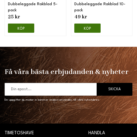
Dubbeleggade Rakblad 5-
Dubbeleggade Rakblad 10-
pack
pack
25 kr
49 kr
KÖP
KÖP
Få våra bästa erbjudanden & nyheter
SKICKA
De uppgifter du matar in kommer endast användas till våra nyhetsbrev.
TIMETOSHAVE
HANDLA