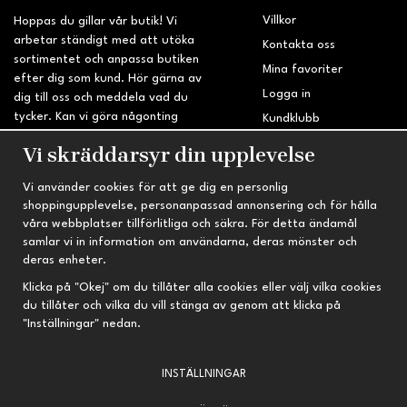
Villkor
Hoppas du gillar vår butik! Vi
arbetar ständigt med att utöka
Kontakta oss
sortimentet och anpassa butiken
Mina favoriter
efter dig som kund. Hör gärna av
Logga in
dig till oss och meddela vad du
tycker. Kan vi göra någonting
Kundklubb
bättre? Saknar du något på
Retur & Reklamation
Vi skräddarsyr din upplevelse
sidan?
Vi använder cookies för att ge dig en personlig
INFORMATION
TRYGG HANDEL
shoppingupplevelse, personanpassad annonsering och för hålla
våra webbplatser tillförlitliga och säkra. För detta ändamål
Om oss
Fri frakt vid köp över 695 kr
samlar vi in information om användarna, deras mönster och
Nyheter
2-4 vardagars leveranstid
deras enheter.
Nyhetsbrev
Kvalitetsprodukter till kanonpris
Klicka på "Okej" om du tillåter alla cookies eller välj vilka cookies
du tillåter och vilka du vill stänga av genom att klicka på
Om cookies
"Inställningar" nedan.
Prenumeration
INSTÄLLNINGAR