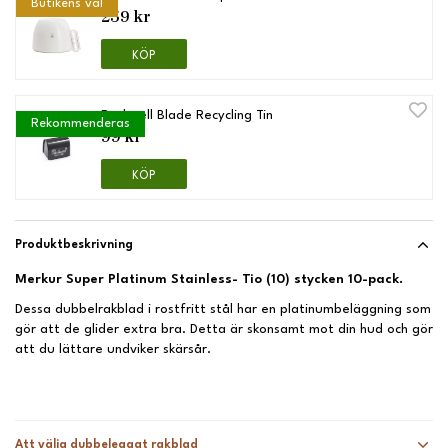
Butikens val
259 kr
KÖP
Rockwell Blade Recycling Tin
Rekommenderas
99 kr
KÖP
Produktbeskrivning
Merkur Super Platinum Stainless- Tio (10) stycken 10-pack.
Dessa dubbelrakblad i rostfritt stål har en platinumbeläggning som
gör att de glider extra bra. Detta är skonsamt mot din hud och gör
att du lättare undviker skärsår.
Att välja dubbeleggat rakblad