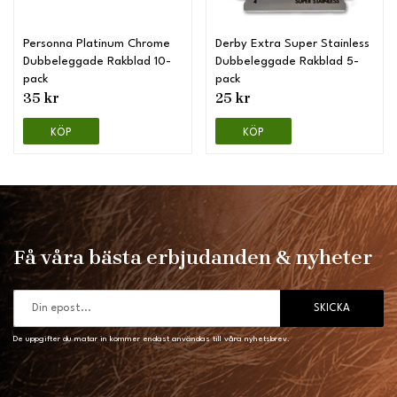
Personna Platinum Chrome
Derby Extra Super Stainless
Dubbeleggade Rakblad 10-
Dubbeleggade Rakblad 5-
pack
pack
35 kr
25 kr
KÖP
KÖP
Få våra bästa erbjudanden & nyheter
SKICKA
De uppgifter du matar in kommer endast användas till våra nyhetsbrev.