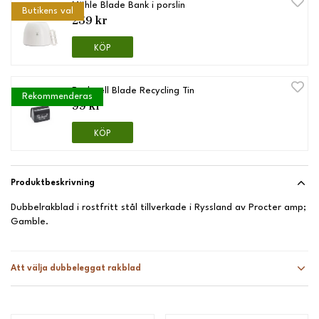
Mühle Blade Bank i porslin
Butikens val
259 kr
KÖP
Rockwell Blade Recycling Tin
Rekommenderas
99 kr
KÖP
Produktbeskrivning
Dubbelrakblad i rostfritt stål tillverkade i Ryssland av Procter amp;
Gamble.
Att välja dubbeleggat rakblad