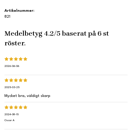
Artikelnummer:
821
Medelbetyg
4.2
/5 baserat på
6
st
röster.
2026-06-06
2025-03-25
Mycket bra, väldigt skarp
2024-08-15
Oscar A