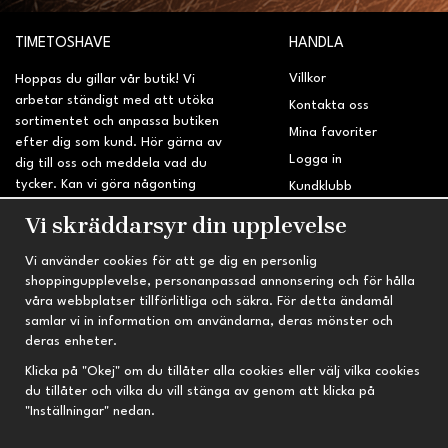
TIMETOSHAVE
HANDLA
Villkor
Hoppas du gillar vår butik! Vi
arbetar ständigt med att utöka
Kontakta oss
sortimentet och anpassa butiken
Mina favoriter
efter dig som kund. Hör gärna av
Logga in
dig till oss och meddela vad du
tycker. Kan vi göra någonting
Kundklubb
bättre? Saknar du något på
Retur & Reklamation
Vi skräddarsyr din upplevelse
sidan?
Vi använder cookies för att ge dig en personlig
INFORMATION
TRYGG HANDEL
shoppingupplevelse, personanpassad annonsering och för hålla
våra webbplatser tillförlitliga och säkra. För detta ändamål
Om oss
Fri frakt vid köp över 695 kr
samlar vi in information om användarna, deras mönster och
Nyheter
2-4 vardagars leveranstid
deras enheter.
Nyhetsbrev
Kvalitetsprodukter till kanonpris
Klicka på "Okej" om du tillåter alla cookies eller välj vilka cookies
du tillåter och vilka du vill stänga av genom att klicka på
Om cookies
"Inställningar" nedan.
Prenumeration