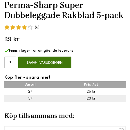
Perma-Sharp Super
Dubbeleggade Rakblad 5-pack
(6)
29 kr
Finns i lager för omgående leverans
LÄGG I VARUKORGEN
Köp fler - spara mer!
Antal
Pris /st
2+
26 kr
5+
23 kr
Köp tillsammans med: