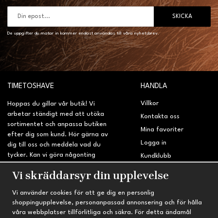
SKICKA
De uppgifter du matar in kommer endast användas till våra nyhetsbrev.
TIMETOSHAVE
HANDLA
Villkor
Hoppas du gillar vår butik! Vi
arbetar ständigt med att utöka
Kontakta oss
sortimentet och anpassa butiken
Mina favoriter
efter dig som kund. Hör gärna av
Logga in
dig till oss och meddela vad du
tycker. Kan vi göra någonting
Kundklubb
bättre? Saknar du något på
Retur & Reklamation
Vi skräddarsyr din upplevelse
sidan?
Vi använder cookies för att ge dig en personlig
INFORMATION
TRYGG HANDEL
shoppingupplevelse, personanpassad annonsering och för hålla
våra webbplatser tillförlitliga och säkra. För detta ändamål
Om oss
Fri frakt vid köp över 695 kr