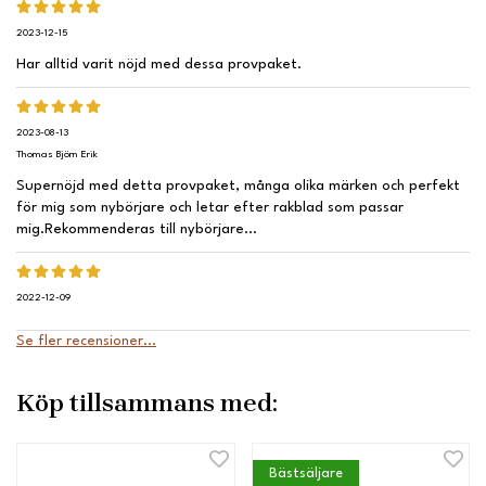
2023-12-15
Har alltid varit nöjd med dessa provpaket.
2023-08-13
Thomas Björn Erik
Supernöjd med detta provpaket, många olika märken och perfekt
för mig som nybörjare och letar efter rakblad som passar
mig.Rekommenderas till nybörjare...
2022-12-09
Se fler recensioner...
Köp tillsammans med:
Bästsäljare