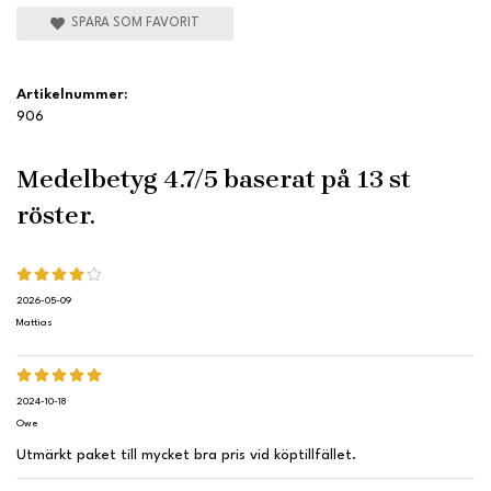
SPARA SOM FAVORIT
Artikelnummer:
906
Medelbetyg
4.7
/5 baserat på
13
st
röster.
2026-05-09
Mattias
2024-10-18
Owe
Utmärkt paket till mycket bra pris vid köptillfället.