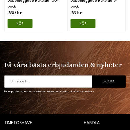
Dubbeleggade Rakblad 100-
Dubbeleggade Rakblad 5-
pack
pack
259 kr
25 kr
KÖP
KÖP
Få våra bästa erbjudanden & nyheter
SKICKA
De uppgifter du matar in kommer endast användas till våra nyhetsbrev.
TIMETOSHAVE
HANDLA