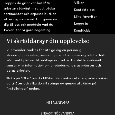
Villkor
Hoppas du gillar vår butik! Vi
arbetar ständigt med att utöka
Kontakta oss
sortimentet och anpassa butiken
Mina favoriter
efter dig som kund. Hör gärna av
Logga in
dig till oss och meddela vad du
tycker. Kan vi göra någonting
Kundklubb
bättre? Saknar du något på
Retur & Reklamation
Vi skräddarsyr din upplevelse
sidan?
Vi använder cookies för att ge dig en personlig
INFORMATION
TRYGG HANDEL
shoppingupplevelse, personanpassad annonsering och för hålla
våra webbplatser tillförlitliga och säkra. För detta ändamål
Om oss
Fri frakt vid köp över 695 kr
samlar vi in information om användarna, deras mönster och
Nyheter
2-4 vardagars leveranstid
deras enheter.
Nyhetsbrev
Kvalitetsprodukter till kanonpris
Klicka på "Okej" om du tillåter alla cookies eller välj vilka cookies
du tillåter och vilka du vill stänga av genom att klicka på
Om cookies
"Inställningar" nedan.
Prenumeration
INSTÄLLNINGAR
ENDAST NÖDVÄNDIGA