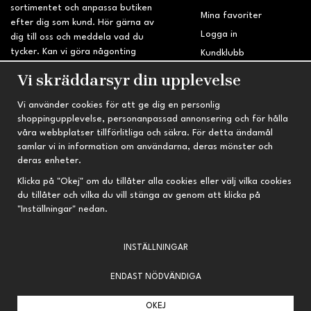
sortimentet och anpassa butiken
Mina favoriter
efter dig som kund. Hör gärna av
Logga in
dig till oss och meddela vad du
tycker. Kan vi göra någonting
Kundklubb
bättre? Saknar du något på
Retur & Reklamation
Vi skräddarsyr din upplevelse
sidan?
Vi använder cookies för att ge dig en personlig
INFORMATION
TRYGG HANDEL
shoppingupplevelse, personanpassad annonsering och för hålla
våra webbplatser tillförlitliga och säkra. För detta ändamål
Om oss
Fri frakt vid köp över 695 kr
samlar vi in information om användarna, deras mönster och
Nyheter
2-4 vardagars leveranstid
deras enheter.
Nyhetsbrev
Kvalitetsprodukter till kanonpris
Klicka på "Okej" om du tillåter alla cookies eller välj vilka cookies
du tillåter och vilka du vill stänga av genom att klicka på
Om cookies
"Inställningar" nedan.
Prenumeration
INSTÄLLNINGAR
ENDAST NÖDVÄNDIGA
OKEJ