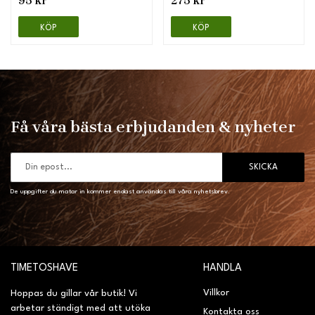
95 kr
275 kr
KÖP
KÖP
Få våra bästa erbjudanden & nyheter
SKICKA
De uppgifter du matar in kommer endast användas till våra nyhetsbrev.
TIMETOSHAVE
HANDLA
Villkor
Hoppas du gillar vår butik! Vi
arbetar ständigt med att utöka
Kontakta oss