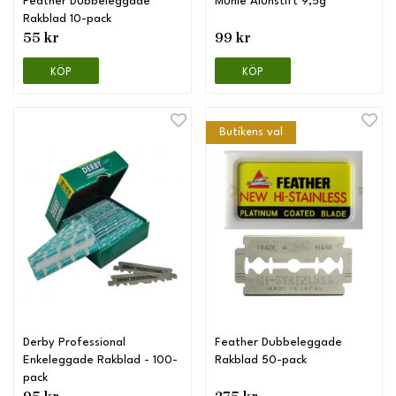
Feather Dubbeleggade
Mühle Alunstift 9,5g
Rakblad 10-pack
55 kr
99 kr
KÖP
KÖP
Butikens val
Derby Professional
Feather Dubbeleggade
Enkeleggade Rakblad - 100-
Rakblad 50-pack
pack