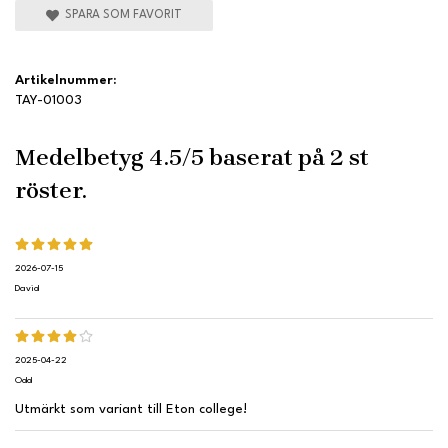
SPARA SOM FAVORIT
Artikelnummer:
TAY-01003
Medelbetyg
4.5
/5 baserat på
2
st
röster.
2026-07-15
David
2025-04-22
Odd
Utmärkt som variant till Eton college!