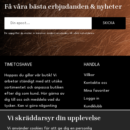
Få våra bästa erbjudanden & nyheter
SKICKA
De uppgifter du matar in kommer endast användas till våra nyhetsbrev.
TIMETOSHAVE
HANDLA
Villkor
Hoppas du gillar vår butik! Vi
arbetar ständigt med att utöka
Kontakta oss
sortimentet och anpassa butiken
Mina favoriter
efter dig som kund. Hör gärna av
Logga in
dig till oss och meddela vad du
tycker. Kan vi göra någonting
Kundklubb
bättre? Saknar du något på
Retur & Reklamation
Vi skräddarsyr din upplevelse
sidan?
Vi använder cookies för att ge dig en personlig