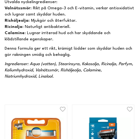
Utvalda nyckelingredienser:
Valnötssmör:
Rikt på Omega-3 och E-vitamin, verkar antioxidativt
och lugnar samt skyddar huden.
Rishöljeolja:
Mjukgör och återfuktar.
Ricinolja:
Naturligt antibakteriell.
Calamine:
Lugnar irriterad hud och har skyddande och
klådstillande egenskaper.
Denna formula ger ett rikt, krämigt lödder som skyddar huden och
gör rakningen smidig och behaglig.
Ingredienser: Aqua (vatten), Stearinsyra, Kokosolja, Ricinolja, Parfym,
Kaliumhydroxid, Valnötssmör, Rishöljeolja, Calamine,
Natriumhydroxid, Linalool.