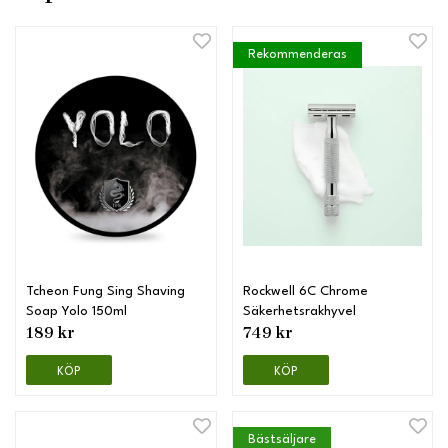
Rekommenderas
Tcheon Fung Sing Shaving
Rockwell 6C Chrome
Soap Yolo 150ml
Säkerhetsrakhyvel
189 kr
749 kr
KÖP
KÖP
Bästsäljare