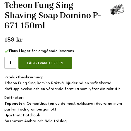
Tcheon Fung Sing
Shaving Soap Domino P-
671 150ml
189 kr
Finns i lager för omgående leverans
LÄGG I VARUKORGEN
Produktbeskrivning:
Tcheon Fung Sing Domino Raktvål bjuder på en sofistikerad
doftupplevelse och en vårdande formula som lyfter din rakrutin.
Doftnoter:
Toppnoter:
Osmanthus (en av de mest exklusiva råvarorna inom
parfym) och grön bergamott
Hjärtnot:
Patchouli
Basnoter:
Ambra och ädla träslag