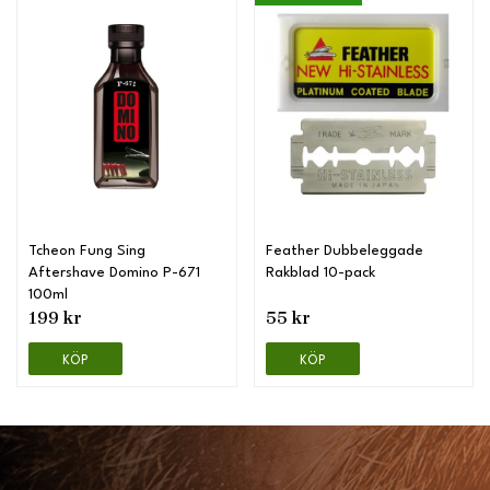
Tcheon Fung Sing
Feather Dubbeleggade
Aftershave Domino P-671
Rakblad 10-pack
100ml
199 kr
55 kr
KÖP
KÖP