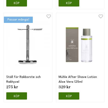
KÖP
KÖP
Passar många!
Ställ för Rakborste och
Mühle After Shave Lotion
Rakhyvel
Aloe Vera 125ml
275 kr
329 kr
KÖP
KÖP